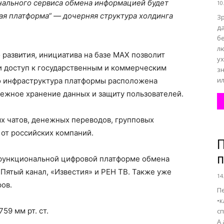
нального сервиса обмена информацией будет
10
ая платформа“ — дочерняя структура холдинга
З
д
бе
л
развития, инициатива на базе MAX позволит
у
и доступ к государственным и коммерческим
з
ил
о инфраструктура платформы расположена
дежное хранение данных и защиту пользователей.
х чатов, денежных переводов, групповых
от российских компаний.
П
п
гофункциональной цифровой платформе обмена
Пятый канал, «Известия» и РЕН ТВ. Также уже
14
ов.
П
•к
59 мм рт. ст.
с
А