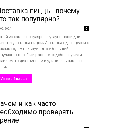
оставка пиццы: почему
то так популярно?
.02.2021
0
дной из самых популярных услуг в наши дни
ляется доставка пиццы. Доставка еды в целом с
аждым годом пользуется все большей
опулярностью. Если раньше подобные услуги
ыли чем-то диковинным и удивительным, то в
ши...
Узнать больше
ачем и как часто
еобходимо проверять
рение