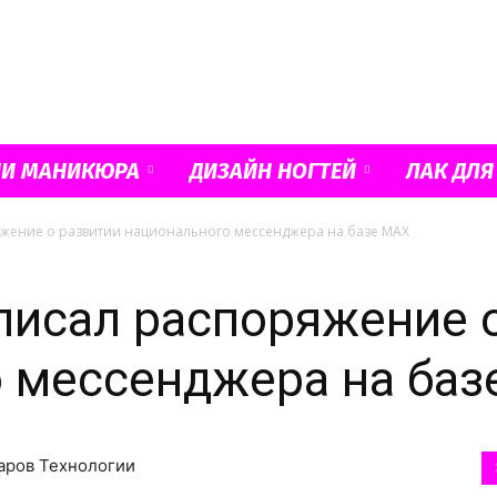
Французский
ИИ МАНИКЮРА
ДИЗАЙН НОГТЕЙ
ЛАК ДЛЯ
жение о развитии национального мессенджера на базе MAX
маникюр
исал распоряжение о
 мессенджера на ба
и
таров Технологии