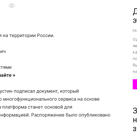
Д
э
все
04
 на территории России.
О
яв
вич
к
п
о
б
стями
на
айте »
устин подписал документ, который
о многофункционального сервиса на основе
нем
 платформа станет основой для
З
информацией. Распоряжение было опубликовано
н
з