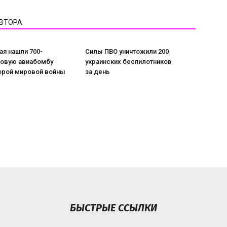
АВТОРА
ая нашли 700-
Силы ПВО уничтожили 200
овую авиабомбу
украинских беспилотников
орой мировой войны
за день
БЫСТРЫЕ ССЫЛКИ