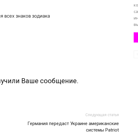
к
са
ля всех знаков зодиака
и
вы
лучили Ваше сообщение.
Следующая статья
Германия передаст Украине американские
системы Patriot