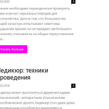
.06.2023
0
рение необходимо периодически проверять,
аже если нет серьёзных поводов для
спокойства. Дело в том, что большинство
юдей зачастую испытывают симптомы
худшения зрения, но не придают им большого
начения, списывая их на общее переутомление
и...
Узнать больше
едикюр: техники
роведения
.03.2018
0
едикюр может выполняться двумя методами:
лассический; •аппаратным. Классическим
пособом можно делать педикюр стоп даже дома.
 аппаратным способом его выполняют в