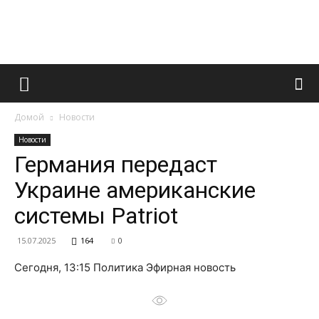
Французский
Домой
Новости
маникюр
Новости
Германия передаст
Украине американские
и
системы Patriot
15.07.2025
164
0
все
Сегодня, 13:15 Политика Эфирная новость