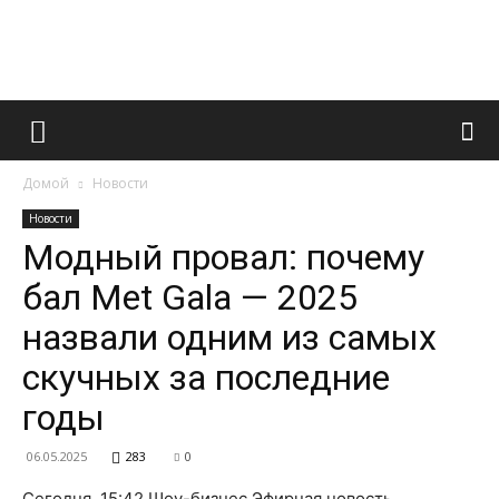
Французский
Домой
Новости
маникюр
Новости
Модный провал: почему
бал Met Gala — 2025
и
назвали одним из самых
скучных за последние
все
годы
06.05.2025
283
0
Сегодня, 15:42 Шоу-бизнес Эфирная новость