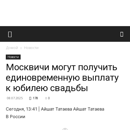
Французский
Домой
Новости
маникюр
Новости
Москвичи могут получить
единовременную выплату
и
к юбилею свадьбы
08.07.2025
178
0
все
Сегодня, 13:41 | Айшат Татаева Айшат Татаева
В России