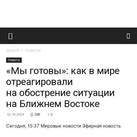
Французский
Домой
Новости
маникюр
Новости
«Мы готовы»: как в мире
отреагировали
и
на обострение ситуации
на Ближнем Востоке
все
02.10.2024
269
0
Сегодня, 15:37 Мировые новости Эфирная новость