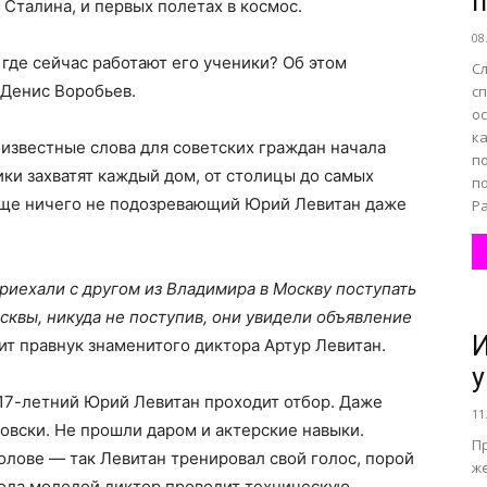
п
 Сталина, и первых полетах в космос.
08
 где сейчас работают его ученики? Об этом
С
 Денис Воробьев.
с
ос
ка
известные слова для советских граждан начала
п
ики захватят каждый дом, от столицы до самых
п
 еще ничего не подозревающий Юрий Левитан даже
Ра
приехали с другом из Владимира в Москву поступать
осквы, никуда не поступив, они увидели объявление
И
ит правнук знаменитого диктора Артур Левитан.
у
17-летний Юрий Левитан проходит отбор. Даже
11
овски. Не прошли даром и актерские навыки.
Пр
олове — так Левитан тренировал свой голос, порой
ж
 года молодой диктор проводит техническую