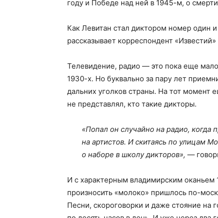
году и Победе над ней в 1945-м, о смерти
Как Левитан стал диктором номер один и
рассказывает корреспондент «Известий»
Телевидение, радио — это пока еще мало
1930-х. Но буквально за пару лет приемн
дальних уголков страны. На тот момент
не представлял, кто такие дикторы.
«Попал он случайно на радио, когда 
на артистов. И скитаясь по улицам М
о наборе в школу дикторов», —
говор
И с характерным владимирским оканьем 
произносить «молоко» пришлось по-моск
Песни, скороговорки и даже стояние на г
по десять часов в день. И уже через два