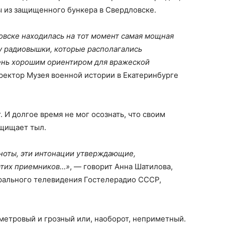
ы из защищенного бункера в Свердловске.
ловске находилась на тот момент самая мощная
у радиовышки, которые располагались
чень хорошим ориентиром для вражеской
ектор Музея военной истории в Екатеринбурге
. И долгое время не мог осознать, что своим
ащищает тыл.
и ноты, эти интонации утверждающие,
 этих приемников…»
, — говорит Анна Шатилова,
рального телевидения Гостелерадио СССР,
хметровый и грозный или, наоборот, неприметный.