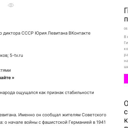
Г
п
все
08
ого диктора СССР Юрия Левитана
ВКонтакте
В
Г
к
р
ов; 5-tv.ru
о
на
ш
стями
айте »
 народа ощущался как признак стабильности
нем
О
с
Левитана. Именно он сообщал жителям Советского
к
а: о начале войны с фашистской Германией в 1941