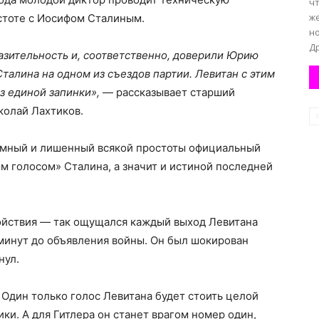
ч
ж
стоте с Иосифом Сталиным.
н
Др
разительность и, соответственно, доверили Юрию
талина на одном из съездов партии. Левитан с этим
з единой запинки»,
— рассказывает старший
колай Лахтиков.
ромный и лишенный всякой простоты официальный
ым голосом» Сталина, а значит и истиной последней
ойствия — так ощущался каждый выход Левитана
 минут до объявления войны. Он был шокирован
нул.
Один только голос Левитана будет стоить целой
ки. А для Гитлера он станет врагом номер один,