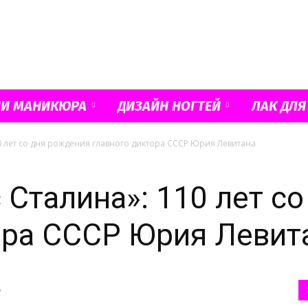
Французский
ИИ МАНИКЮРА
ДИЗАЙН НОГТЕЙ
ЛАК ДЛЯ
0 лет со дня рождения главного диктора СССР Юрия Левитана
маникюр
 Сталина»: 110 лет с
ора СССР Юрия Левит
и
ь