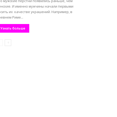
то мужские перстни появились раньше, чем
енские. И именно мужчины начали первыми
осить их качестве украшений. Например, в
евнем Риме...
Узнать больше