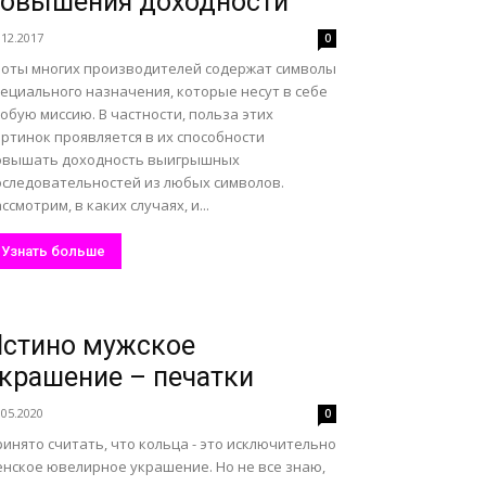
овышения доходности
.12.2017
0
лоты многих производителей содержат символы
пециального назначения, которые несут в себе
обую миссию. В частности, польза этих
ртинок проявляется в их способности
овышать доходность выигрышных
оследовательностей из любых символов.
ссмотрим, в каких случаях, и...
Узнать больше
стино мужское
крашение – печатки
.05.2020
0
инято считать, что кольца - это исключительно
енское ювелирное украшение. Но не все знаю,