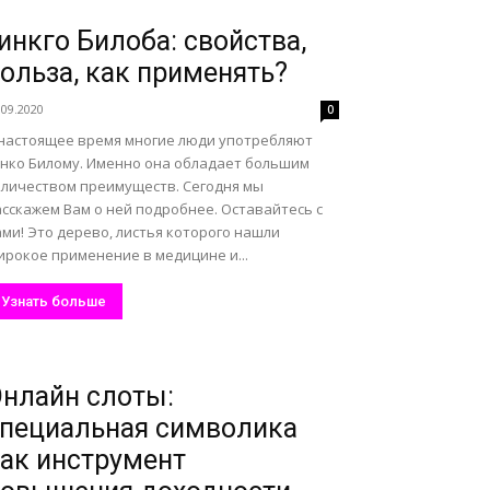
инкго Билоба: свойства,
ольза, как применять?
.09.2020
0
 настоящее время многие люди употребляют
инко Билому. Именно она обладает большим
оличеством преимуществ. Сегодня мы
асскажем Вам о ней подробнее. Оставайтесь с
ми! Это дерево, листья которого нашли
ирокое применение в медицине и...
Узнать больше
нлайн слоты:
пециальная символика
ак инструмент