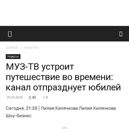
Французский
Домой
Новости
маникюр
Новости
МУЗ-ТВ устроит
путешествие во времени:
и
канал отпразднует юбилей
29.05.2026
82
0
все
Сегодня, 21:39 | Лилия Килячкова Лилия Килячкова
Шоу-бизнес