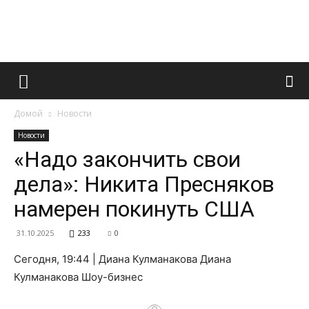
Французский
Домой
Новости
маникюр
Новости
«Надо закончить свои
дела»: Никита Пресняков
и
намерен покинуть США
31.10.2025
233
0
все
Сегодня, 19:44 | Диана Кулманакова Диана
Кулманакова Шоу-бизнес