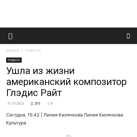
Французский
Домой
Новости
маникюр
Новости
Ушла из жизни
американский композитор
и
Глэдис Райт
31.10.2025
205
0
все
Сегодня, 15:42 | Лилия Килячкова Лилия Килячкова
Культура