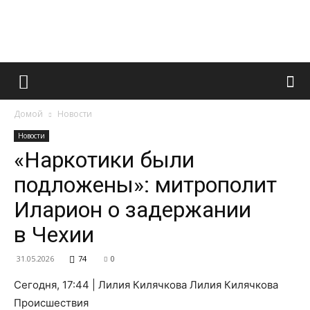
Французский
Домой
Новости
маникюр
Новости
«Наркотики были
подложены»: митрополит
и
Иларион о задержании
в Чехии
все
31.05.2026
74
0
Сегодня, 17:44 | Лилия Килячкова Лилия Килячкова
Происшествия