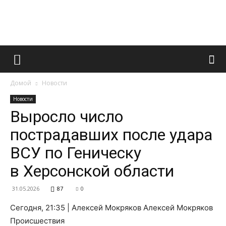
Французский
Домой
Новости
маникюр
Новости
Выросло число
пострадавших после удара
и
ВСУ по Геническу
в Херсонской области
все
31.05.2026
87
0
Сегодня, 21:35 | Алексей Мокряков Алексей Мокряков
Происшествия