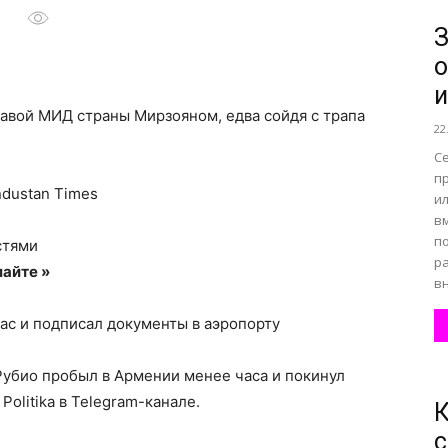
З
о
все
и
лавой МИД страны Мирзояном, едва сойдя с трапа
22
С
п
ndustan Times
и
о
в
п
стями
ра
айте »
вн
 час и подписал документы в аэропорту
нем
убио пробыл в Армении менее часа и покинул
Politika в Telegram-канале.
К