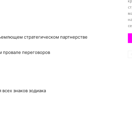
к
ст
м
на
с
бъемлющем стратегическом партнерстве
м провале переговоров
я всех знаков зодиака