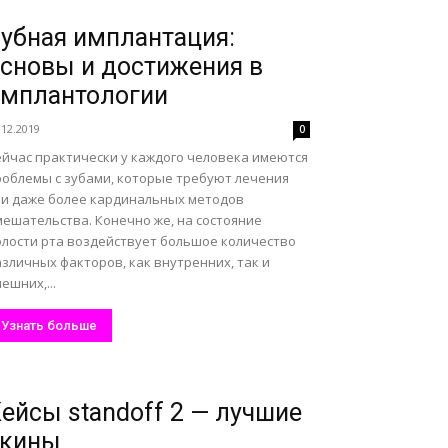
убная имплантация:
сновы и достижения в
мплантологии
.12.2019
0
ейчас практически у каждого человека имеются
роблемы с зубами, которые требуют лечения
ли даже более кардинальных методов
мешательства. Конечно же, на состояние
олости рта воздействует большое количество
зличных факторов, как внутренних, так и
ешних,...
Узнать больше
ейсы standoff 2 — лучшие
скины