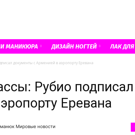
Французский
ИИ МАНИКЮРА
ДИЗАЙН НОГТЕЙ
ЛАК ДЛЯ
одписал документы с Арменией в аэропорту Еревана
маникюр
кассы: Рубио подписа
аэропорту Еревана
и
Гоманюк Мировые новости