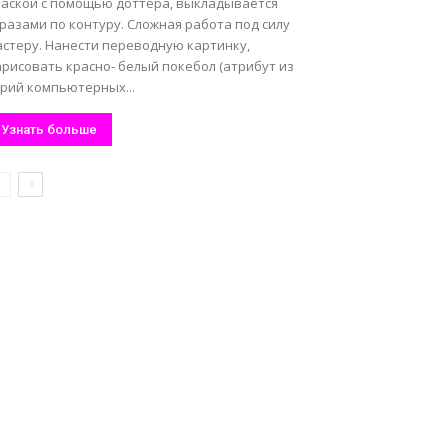
раской с помощью доттера, выкладывается
разами по контуру. Сложная работа под силу
астеру. Нанести переводную картинку,
рисовать красно- белый покебол (атрибут из
ерий компьютерных...
Узнать больше