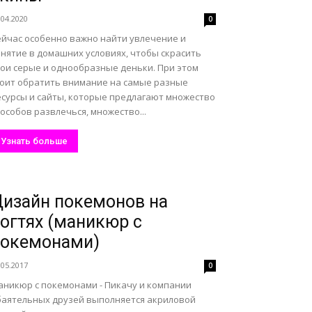
.04.2020
0
ейчас особенно важно найти увлечение и
анятие в домашних условиях, чтобы скрасить
вои серые и однообразные деньки. При этом
тоит обратить внимание на самые разные
есурсы и сайты, которые предлагают множество
особов развлечься, множество...
Узнать больше
изайн покемонов на
огтях (маникюр с
покемонами)
.05.2017
0
аникюр с покемонами - Пикачу и компании
баятельных друзей выполняется акриловой