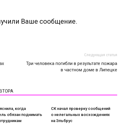
лучили Ваше сообщение.
Следующая статья
ах
Три человека погибли в результате пожара
в частном доме в Липецке
АВТОРА
снила, когда
СК начал проверку сообщений
ель обязан поднимать
о нелегальных восхождениях
отрудникам
на Эльбрус