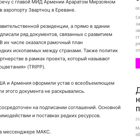
стречу с главой МИД Армении Араратом Мирзояном
08
в аэропорту Звартноц в Ереване.
С
з
авительственной резиденции, а прямо в здании
с
дписали ряд документов, связанных с развитием
с
В их числе оказался рамочный план
р
сп
едких ископаемых между странами. Также политик
ртнерстве в рамках проекта, который называют
цветания» (TRIPP).
 США и Армения оформили устав о всеобъемлющем
Д
и этого документа не раскрывались.
н
 сосредоточен на подписании соглашений. Основной
аимодействии и поставках редких ресурсов.
25
М
 в мессенджере МАКС.
о