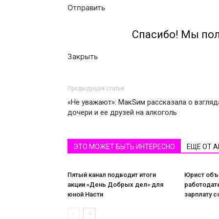
Отправить
Спасибо! Мы по
Закрыть
Предыдущая статья
«Не уважают»: МакSим рассказала о взгляд
дочери и ее друзей на алкоголь
ЭТО МОЖЕТ БЫТЬ ИНТЕРЕСНО
ЕЩЕ ОТ 
Пятый канал подводит итоги
Юрист объя
акции «День Добрых дел» для
работодат
юной Насти
зарплату с