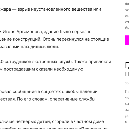
Ф
жара — взрыв неустановленного вещества или
э
о
сп
бы
 Игоря Артамонова, здание было серьезно
ение конструкций. Огонь перекинулся на стоящие
 завалами находились люди.
40 сотрудников экстренных служб. Также привлекли
Г
ем пострадавшим оказали необходимую
н
05
ровал сообщения в соцсетях о якобы падении
П
че
ествия. По его словам, оперативные службы
с
з
до
 включая четверых детей, сгорели в частном доме
мн
 возбудил уголовное дело по статье «Причинение