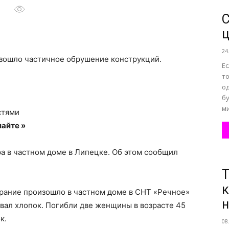
ц
все
24
зошло частичное обрушение конструкций.
Ес
то
о
бу
о
ми
стями
айте »
ра в частном доме в Липецке. Об этом сообщил
нем
Т
к
орание произошло в частном доме в СНТ «Речное»
н
вал хлопок. Погибли две женщины в возрасте 45
к.
08