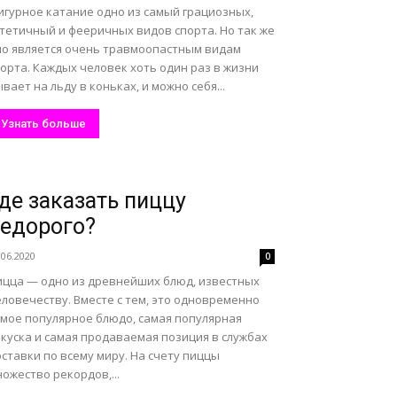
игурное катание одно из самый грациозных,
стетичный и фееричных видов спорта. Но так же
но является очень травмоопастным видам
орта. Каждых человек хоть один раз в жизни
вает на льду в коньках, и можно себя...
Узнать больше
де заказать пиццу
едорого?
.06.2020
0
ицца — одно из древнейших блюд, известных
ловечеству. Вместе с тем, это одновременно
амое популярное блюдо, самая популярная
акуска и самая продаваемая позиция в службах
ставки по всему миру. На счету пиццы
ожество рекордов,...