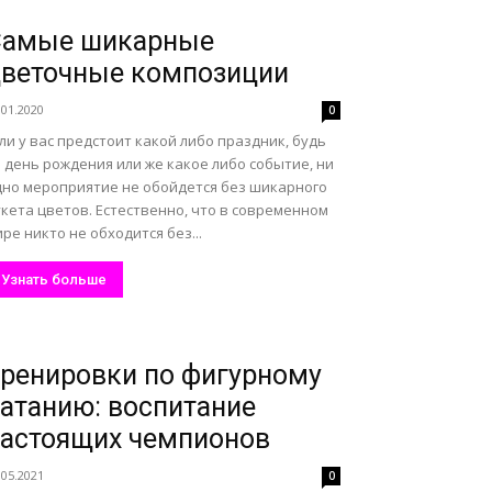
Самые шикарные
веточные композиции
.01.2020
0
ли у вас предстоит какой либо праздник, будь
 день рождения или же какое либо событие, ни
дно мероприятие не обойдется без шикарного
кета цветов. Естественно, что в современном
ре никто не обходится без...
Узнать больше
ренировки по фигурному
атанию: воспитание
астоящих чемпионов
.05.2021
0