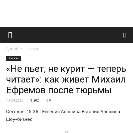
Французский
Домой
Новости
маникюр
Новости
«Не пьет, не курит — теперь
читает»: как живет Михаил
и
Ефремов после тюрьмы
18.04.2025
202
0
все
Сегодня, 15:36 | Евгения Алешина Евгения Алешина
Шоу-бизнес