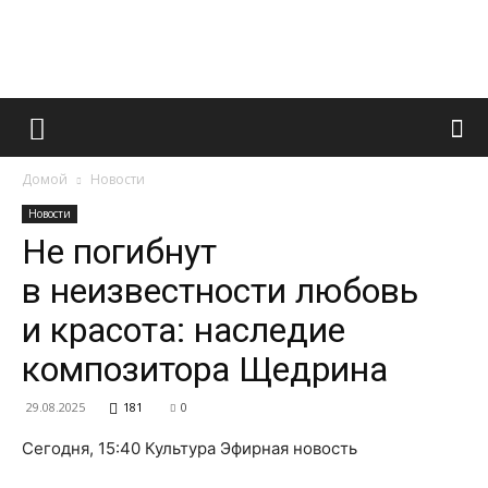
Французский
Домой
Новости
маникюр
Новости
Не погибнут
в неизвестности любовь
и
и красота: наследие
композитора Щедрина
все
29.08.2025
181
0
Сегодня, 15:40 Культура Эфирная новость