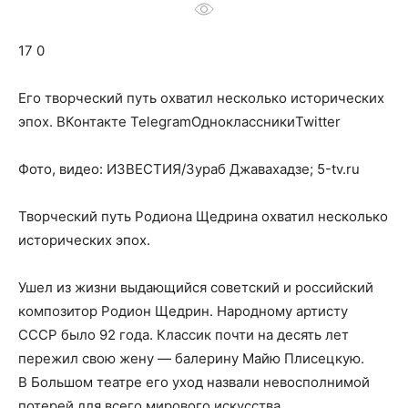
о
17 0
нем
Его творческий путь охватил несколько исторических
эпох.
ВКонтакте TelegramОдноклассникиTwitter
Фото, видео: ИЗВЕСТИЯ/Зураб Джавахадзе; 5-tv.ru
Творческий путь Родиона Щедрина охватил несколько
исторических эпох.
Ушел из жизни выдающийся советский и российский
композитор Родион Щедрин. Народному артисту
СССР было 92 года. Классик почти на десять лет
пережил свою жену — балерину Майю Плисецкую.
В Большом театре его уход назвали невосполнимой
потерей для всего мирового искусства.