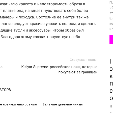
П
азать всю красоту и неповторимость образа в
об
 платье она, начинает чувствовать себя более
э
 манеры и походка. Состояние ее внутри так же
Б
платью следует красиво уложить волосы, и сделать
ко
ис
одящие туфли и аксессуары, чтобы образ был
 Благодаря этому каждая почувствует себя
Г
Следующая статья
ра
Kizlyar Supreme: российские ножи, которые
покупают за границей
п
с
АВТОРА
е новинки кино осенью
Зеленые цветные линзы
18