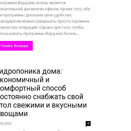
рограмма Ворд или эксель является
язательной для многих офисов. Кроме того, обе
ти программы доказали свое удобство.
лагодаря им можно совершать просто огромное
личество операций. Однако для того, чтобы
пользовать программы Ворд или Эксель...
Узнать больше
идропоника дома:
экономичный и
комфортный способ
остоянно снабжать свой
тол свежими и вкусными
овощами
.06.2020
0