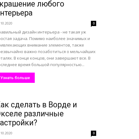
крашение любого
нтерьера
.10.2020
0
равильный дизайн интерьера - не такая уж
ростая задача. Помимо наиболее значимых и
ривлекающих внимание элементов, также
резвычайно важно позаботиться о мельчайших
талях. В конце концов, они завершают все. В
оследнее время большой популярностью...
Узнать больше
ак сделать в Ворде и
кселе различные
астройки?
.10.2020
0