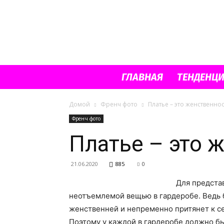
ГЛАВНАЯ
ТЕНДЕНЦ
Домой
Френч фото
Платье – это женственнос
Френч фото
Платье – это 
21.06.2020
885
0
Для предста
неотъемлемой вещью в гардеробе. Ведь б
женственней и непременно притянет к с
Поэтому у каждой в гардеробе должно бы