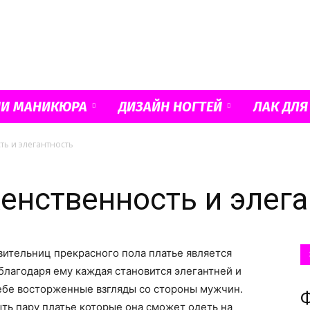
Французский
ИИ МАНИКЮРА
ДИЗАЙН НОГТЕЙ
ЛАК ДЛЯ
ть и элегантность
маникюр
женственность и элег
вительниц прекрасного пола платье является
и
лагодаря ему каждая становится элегантней и
ебе восторженные взгляды со стороны мужчин.
Ф
ть пару платье которые она сможет одеть на