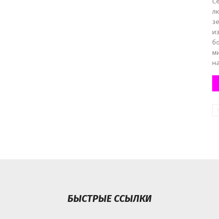
С
л
зе
и
б
м
на
БЫСТРЫЕ ССЫЛКИ