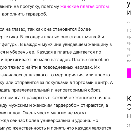
у
выйти на прогулку, поэтому
женские платья оптом
и
 дополнить гардероб.
все
22
я на глазах, так как она становится более
П
п
ргетика. Благодаря платью она станет мягкой и
п
ь от фигуры. В каждом мужчине увидевшем женщину в
ч
ся и уберечь ее. Каждая в платье двигается по
де
о
 и притягивает не мало взглядов. Платье способно
п
рую тяжело найти в повседневных нарядах. Их
значалось для какого то мероприятия, или просто
у или отправится за покупками в торговый центр. А
здать привлекательный и неповторимый образ,
К
нем
ье помогает раскрыть в каждой ее женское начало.
ежду мужским и женским гардеробом стираются, а
Э
их полов. Очень часто многие не могут
н
жда сейчас более универсальна и удобна. Но
01
ылую женственность и понять что каждая является