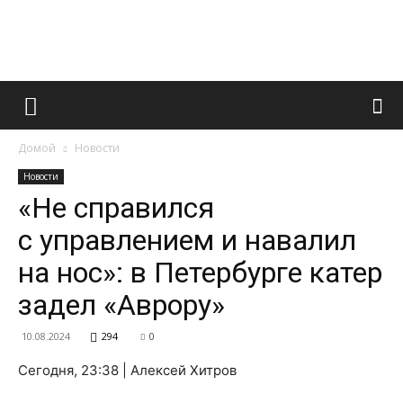
Французский
Домой
Новости
маникюр
Новости
«Не справился
с управлением и навалил
и
на нос»: в Петербурге катер
задел «Аврору»
все
10.08.2024
294
0
Сегодня, 23:38 | Алексей Хитров