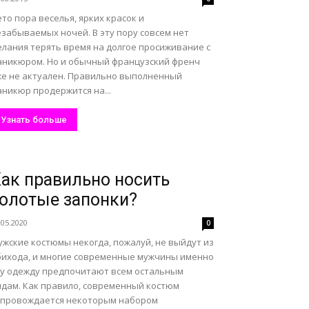
то пора веселья, ярких красок и
езабываемых ночей. В эту пору совсем нет
елания терять время на долгое просиживание с
аникюром. Но и обычный французский френч
же не актуален. Правильно выполненный
никюр продержится на...
Узнать больше
ак правильно носить
олотые запонки?
.05.2020
0
ужские костюмы некогда, пожалуй, не выйдут из
бихода, и многие современные мужчины именно
ту одежду предпочитают всем остальным
идам. Как правило, современный костюм
опровождается некоторым набором