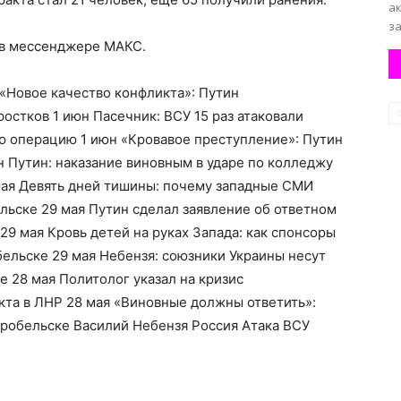
ак
за
 в мессенджере МАКС.
 «Новое качество конфликта»: Путин
остков 1 июн Пасечник: ВСУ 15 раз атаковали
ю операцию 1 июн «Кровавое преступление»: Путин
н Путин: наказание виновным в ударе по колледжу
мая Девять дней тишины: почему западные СМИ
льске 29 мая Путин сделал заявление об ответном
 29 мая Кровь детей на руках Запада: как спонсоры
бельске 29 мая Небензя: союзники Украины несут
е 28 мая Политолог указал на кризис
кта в ЛНР 28 мая «Виновные должны ответить»:
аробельске Василий Небензя Россия Атака ВСУ