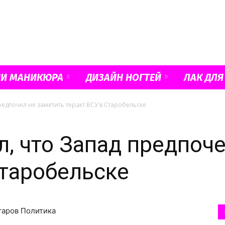
Французский
ИИ МАНИКЮРА
ДИЗАЙН НОГТЕЙ
ЛАК ДЛЯ
редпочел не заметить теракт ВСУ в Старобельске
маникюр
л, что Запад предпоч
Старобельске
и
таров Политика