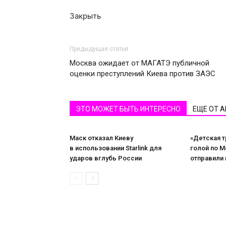
Закрыть
Предыдущая статья
Москва ожидает от МАГАТЭ публичной
оценки преступлений Киева против ЗАЭС
ЭТО МОЖЕТ БЫТЬ ИНТЕРЕСНО
ЕЩЕ ОТ 
Маск отказал Киеву
«Детская т
в использовании Starlink для
голой по М
ударов вглубь России
отправили