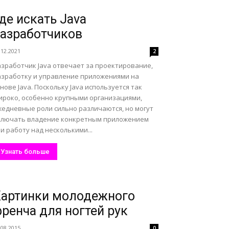
де искать Java
азработчиков
.12.2021
2
азработчик Java отвечает за проектирование,
азработку и управление приложениями на
нове Java. Поскольку Java используется так
ироко, особенно крупными организациями,
жедневные роли сильно различаются, но могут
ключать владение конкретным приложением
и работу над несколькими...
Узнать больше
артинки молодежного
ренча для ногтей рук
.08.2015
0