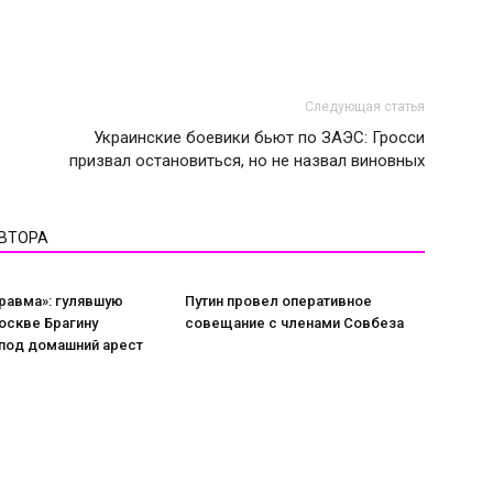
Следующая статья
Украинские боевики бьют по ЗАЭС: Гросси
призвал остановиться, но не назвал виновных
АВТОРА
равма»: гулявшую
Путин провел оперативное
оскве Брагину
совещание с членами Совбеза
 под домашний арест