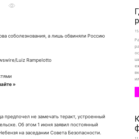
Г
р
все
15
ова соболезнования, а лишь обвиняли Россию
Р
р
ос
ш
swire/Luiz Rampelotto
о
е
в
стями
ил
айте »
нем
а предпочел не замечать теракт, устроенный
К
льске. Об этом 1 июня заявил постоянный
ф
ебензя на заседании Совета Безопасности.
11