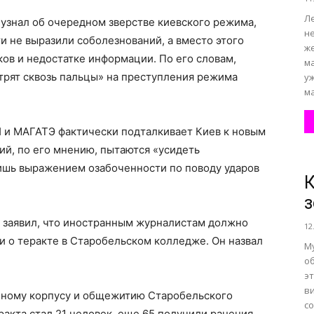
Ле
р узнал об очередном зверстве киевского режима,
н
и не выразили соболезнований, а вместо этого
ж
ов и недостатке информации. По его словам,
м
трят сквозь пальцы» на преступления режима
у
ма
Н и МАГАТЭ фактически подталкивает Киев к новым
й, по его мнению, пытаются «усидеть
лишь выражением озабоченности по поводу ударов
К
з
 заявил, что иностранным журналистам должно
12
 о теракте в Старобельском колледже. Он назвал
М
о
э
в
ебному корпусу и общежитию Старобельского
с
акта стал 21 человек, еще 65 получили ранения.