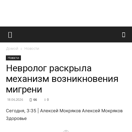
Французский
Домой
Новости
маникюр
Новости
Невролог раскрыла
механизм возникновения
и
мигрени
18.06.2026
66
0
все
Сегодня, 3:35 | Алексей Мокряков Алексей Мокряков
Здоровье