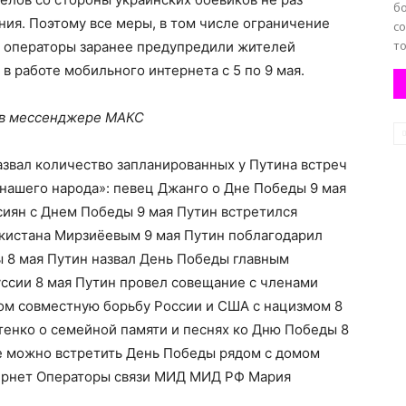
б
ния. Поэтому все меры, в том числе ограничение
с
то
е операторы заранее предупредили жителей
в работе мобильного интернета с 5 по 9 мая.
 в мессенджере МАКС
азвал количество запланированных у Путина встреч
 нашего народа»: певец Джанго о Дне Победы 9 мая
сиян с Днем Победы 9 мая Путин встретился
кистана Мирзиёевым 9 мая Путин поблагодарил
ы 8 мая Путин назвал День Победы главным
уссии 8 мая Путин провел совещание с членами
пом совместную борьбу России и США с нацизмом 8
тенко о семейной памяти и песнях ко Дню Победы 8
е можно встретить День Победы рядом с домом
ернет Операторы связи МИД МИД РФ Мария