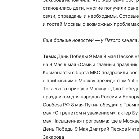
становились дети, многие получили ране
связи, оправданы и необходимы. Сотовы
и гостей Москвы о возможных проблемах 
Еще больше новостей — у Пятого канала
Тема:
День Победы 9 Мая 9 мая Песков н
на 9 Мая 9 мая «Самый главный праздник
Космонавты с борта МКС поздравили рос
с прибывшим в Москву президентом Узбе
Токаева за приезд в Москву к Дню Побед
праздником для народов России и Белор
Совбеза РФ 8 мая Путин обсудил с Трам
мая «С трепетом и уважением»: актер Бу
мая Насыщенная программа: где в Москв
День Победы 9 Мая Дмитрий Песков Инт
Захарова