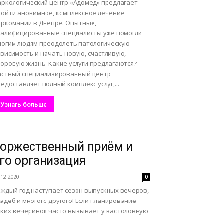
аркологический центр «Адомед» предлагает
ройти анонимное, комплексное лечение
аркомании в Днепре. Опытные,
валифицированные специалисты уже помогли
ногим людям преодолеть патологическую
ависимость и начать новую, счастливую,
доровую жизнь. Какие услуги предлагаются?
астный специализированный центр
едоставляет полный комплекс услуг,...
Узнать больше
оржественный приём и
го организация
.12.2020
0
аждый год наступает сезон выпускных вечеров,
адеб и многого другого! Если планирование
аких вечеринок часто вызывает у вас головную