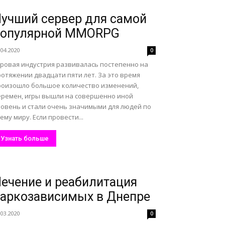
учший сервер для самой
популярной MMORPG
.04.2020
0
гровая индустрия развивалась постепенно на
отяжении двадцати пяти лет. За это время
роизошло большое количество изменений,
еремен, игры вышли на совершенно иной
ровень и стали очень значимыми для людей по
ему миру. Если провести...
Узнать больше
ечение и реабилитация
аркозависимых в Днепре
.03.2020
0