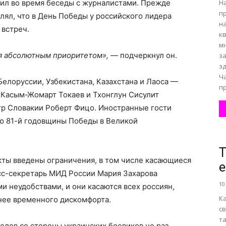
щил во время беседы с журналистами. Прежде
Н
п
ял, что в День Победы у российского лидера
н
 встреч.
к
м
я абсолютным приоритетом»,
— подчеркнул он.
з
з
Ч
елоруссии, Узбекистана, Казахстана и Лаоса —
пр
 Касым-Жомарт Токаев и Тхонглун Сисулит
тр Словакии Роберт Фицо. Иностранные гости
аю 81-й годовщины Победы в Великой
Т
екты введены ограничения, в том числе касающиеся
е
есс-секретарь МИД России Мария Захарова
10
ми неудобствами, и они касаются всех россиян,
К
нее временного дискомфорта.
св
т
елов со стороны украинских боевиков не раз