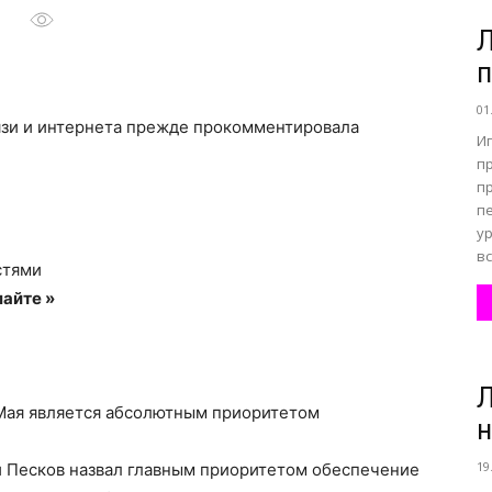
Л
все
01
язи и интернета прежде прокомментировала
И
пр
п
п
о
у
вс
стями
айте »
нем
Л
 Мая является абсолютным приоритетом
н
19
 Песков назвал главным приоритетом обеспечение