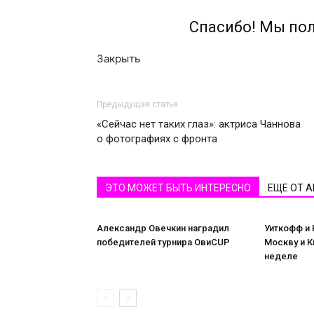
Спасибо! Мы по
Закрыть
Предыдущая статья
«Сейчас нет таких глаз»: актриса Чаннова
о фотографиях с фронта
ЭТО МОЖЕТ БЫТЬ ИНТЕРЕСНО
ЕЩЕ ОТ 
Александр Овечкин наградил
Уиткофф и 
победителей турнира ОвиCUP
Москву и 
неделе