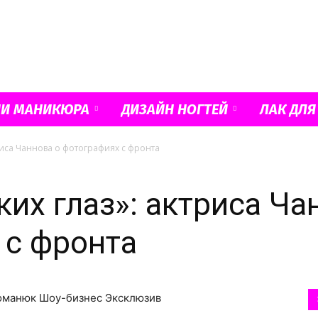
Французский
ИИ МАНИКЮРА
ДИЗАЙН НОГТЕЙ
ЛАК ДЛЯ
триса Чаннова о фотографиях с фронта
маникюр
ких глаз»: актриса Ча
 с фронта
и
Гоманюк Шоу-бизнес Эксклюзив