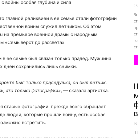
 с войны особая глубина и сила
05
З
то главной реликвией в ее семье стали фотографии
ст
чественной войны служил летчиком. Об этом
п
ст
ru на премьере военной драмы с народным
г
 «Семь верст до рассвета».
ст
 в ее семье был связан только прадед. Мужчина
их дней сохранились лишь снимки.
фронте был только прадедушка, он был летчик.
сь, это только фотографии»
, — сказала артистка.
вая старые фотографии, прежде всего обращает
в
ляде людей, которые прошли войну, есть особая
возможно встретить.
19
Ш