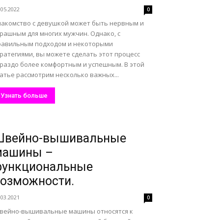
.05.2022
0
накомство с девушкой может быть нервным и
рашным для многих мужчин. Однако, с
равильным подходом и некоторыми
ратегиями, вы можете сделать этот процесс
ораздо более комфортным и успешным. В этой
атье рассмотрим несколько важных...
Узнать больше
Швейно-вышивальные
машины –
функциональные
озможности.
.03.2021
0
вейно-вышивальные машины относятся к