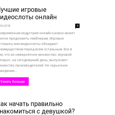
учшие игровые
идеослоты онлайн
.06.2018
0
овременная индустрия онлайн казино может
ногое предложить гемблерам. Игровые
втоматы или видеослоты обладают
реимуществом перед всем остальным. Все в
м, что их невероятное множество. игровой
ппарат, на сегодняшний день, выпускают
ножество производителей. Но серьезное
ведение...
Узнать больше
ак начать правильно
накомиться с девушкой?