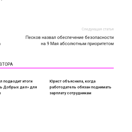
Следующая статья
Песков назвал обеспечение безопасности
а
на 9 Мая абсолютным приоритетом
АВТОРА
л подводит итоги
Юрист объяснила, когда
нь Добрых дел» для
работодатель обязан поднимать
и
зарплату сотрудникам