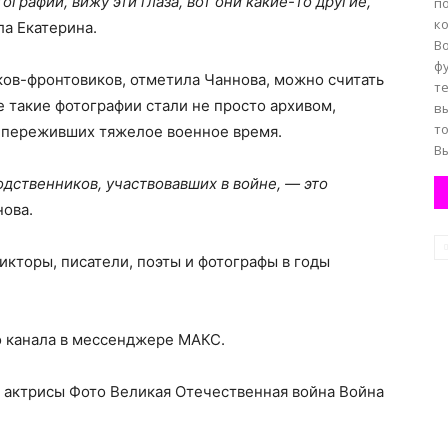
тографии, вижу эти глаза, вот они какие-то другие,
п
к
ла Екатерина.
В
ф
ков-фронтовиков, отметила Чаннова, можно считать
т
 такие фотографии стали не просто архивом,
в
т
 переживших тяжелое военное время.
В
родственников, участвовавших в войне, — это
нова.
дикторы, писатели, поэты и фотографы в годы
о канала в мессенджере МАКС.
 актрисы Фото Великая Отечественная война Война