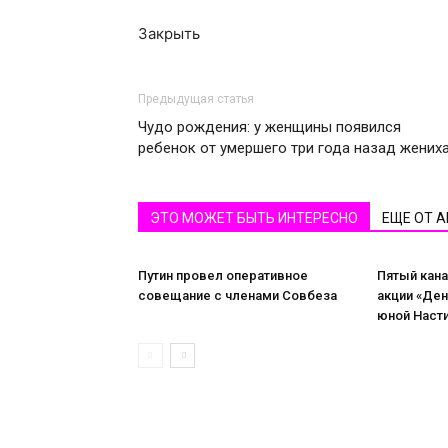
Закрыть
Предыдущая статья
Чудо рождения: у женщины появился
ребенок от умершего три года назад жених
ЭТО МОЖЕТ БЫТЬ ИНТЕРЕСНО
ЕЩЕ ОТ 
Путин провел оперативное
Пятый кана
совещание с членами Совбеза
акции «Де
юной Наст