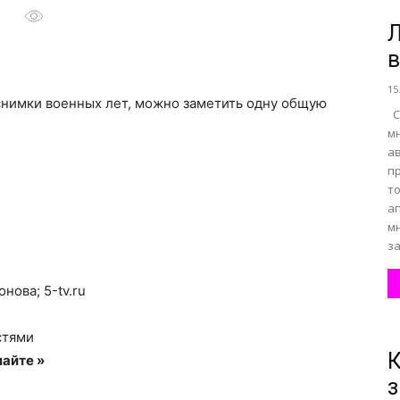
Л
в
все
15
снимки военных лет, можно заметить одну общую
С
м
а
п
о
то
а
м
за
нова; 5-tv.ru
нем
стями
К
айте »
з