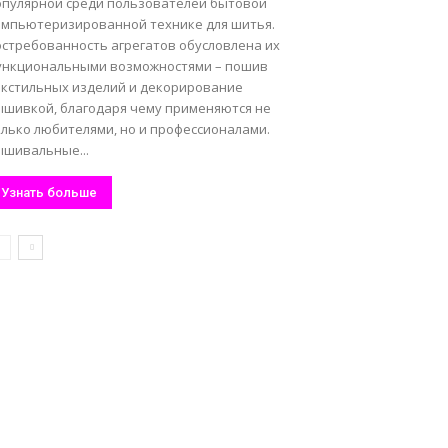
опулярной среди пользователей бытовой
омпьютеризированной технике для шитья.
остребованность агрегатов обусловлена их
ункциональными возможностями – пошив
екстильных изделий и декорирование
ышивкой, благодаря чему применяются не
олько любителями, но и профессионалами.
ышивальные...
Узнать больше