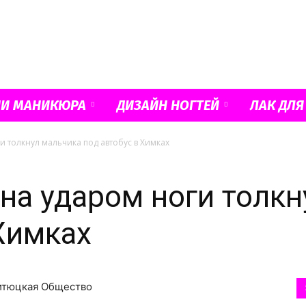
Французский
ИИ МАНИКЮРА
ДИЗАЙН НОГТЕЙ
ЛАК ДЛЯ
 толкнул мальчика под автобус в Химках
маникюр
а ударом ноги толкн
 Химках
и
Битюцкая Общество