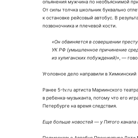
опьянения мужчина по необъяснимой при
От силы толчка школьник буквально отле
к остановке рейсовый автобус. В резуль
позвоночника и плечевой кости.
«Он обвиняется в совершении преступл
УК РФ (умышленное причинение сред
из хулиганских побуждений)»
, — гов
Уголовное дело направили в Химкинский 
Ранее 5-tv.ru артиста Мариинского теат
в ребенка-музыканта, потому что его игр
Петербурге на время следствия.
Еще больше новостей — у Пятого канала
Подмосковье Автобус Прокуратура Дети Мо