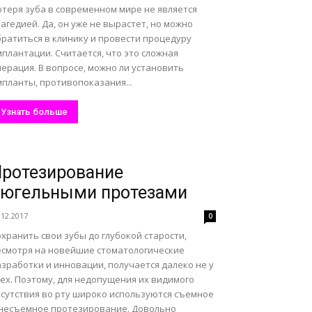
отеря зуба в современном мире не является
агедией. Да, он уже не вырастет, но можно
братиться в клинику и провести процедуру
плантации. Считается, что это сложная
ерация. В вопросе, можно ли установить
мпланты, противопоказания...
Узнать больше
ротезирование
бюгельными протезами
.12.2017
0
хранить свои зубы до глубокой старости,
есмотря на новейшие стоматологические
зработки и инновации, получается далеко не у
ех. Поэтому, для недопущения их видимого
тсутствия во рту широко используются съемное
 несъемное протезирование. Довольно