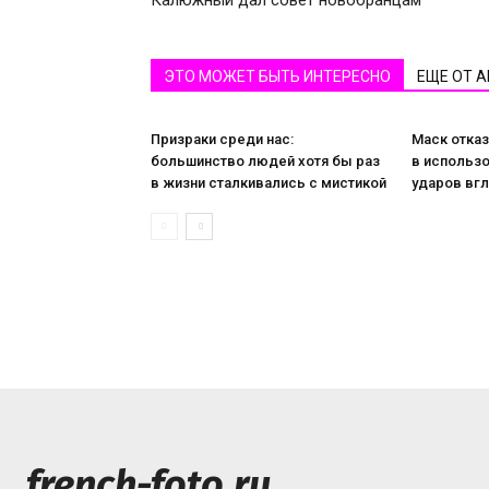
Калюжный дал совет новобранцам
ЭТО МОЖЕТ БЫТЬ ИНТЕРЕСНО
ЕЩЕ ОТ 
Призраки среди нас:
Маск отказ
большинство людей хотя бы раз
в использо
в жизни сталкивались с мистикой
ударов вг
french-foto.ru