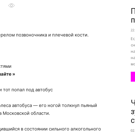
П
п
все
22
ерелом позвоночника и плечевой кости.
Е
с
на
н
о
мо
стями
айте »
и тот попал под автобус
нем
Ч
олеса автобуса — его ногой толкнул пьяный
з
а Московской области.
с
дившийся в состоянии сильного алкогольного
02