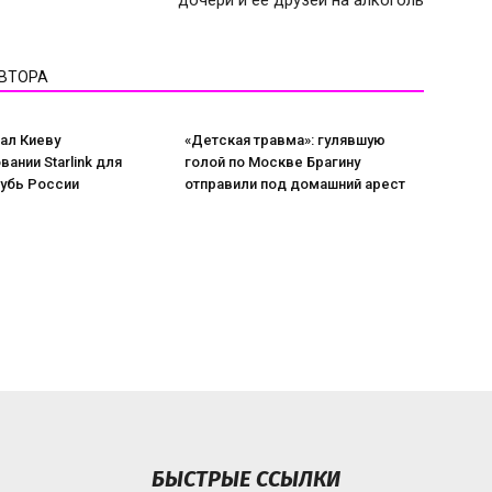
дочери и ее друзей на алкоголь
АВТОРА
ал Киеву
«Детская травма»: гулявшую
вании Starlink для
голой по Москве Брагину
лубь России
отправили под домашний арест
БЫСТРЫЕ ССЫЛКИ