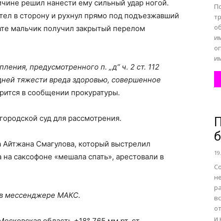
чине решил нанести ему сильный удар ногой.
П
тел в сторону и рухнул прямо под подъезжавший
тр
о
тате мальчик получил закрытый перелом
им
оп
и
ения, предусмотренного п. „д“ ч. 2 ст. 112
ней тяжести вреда здоровью, совершенное
орится в сообщении прокуратуры.
городской суд для рассмотрения.
П
ра Айтжана Смагулова, который выстрелил
19
а на саксофоне «мешала спать», арестовали в
Со
н
ра
 в мессенджере МАКС.
вс
о
и
сковская область +18° 765 мм рт. ст.