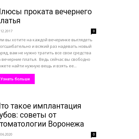
люсы проката вечернего
латья
.12.2017
0
сли вы хотите на каждой вечеринке выглядеть
ногсшибательно и всякий раз надевать новый
ряд, вам не нужно тратить все свои средства
а вечерние платья. Ведь сейчас вы свободно
жете найти нужную вещь и взять ее...
Узнать больше
то такое имплантация
убов: советы от
томатологии Воронежа
.06.2020
0