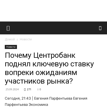
Французский
Домой
Новости
маникюр
Новости
Почему Центробанк
поднял ключевую ставку
и
вопреки ожиданиям
участников рынка?
все
25.09.2024
271
0
Сегодня, 21:43 | Евгения Парфентьева Евгения
Парфентьева Экономика