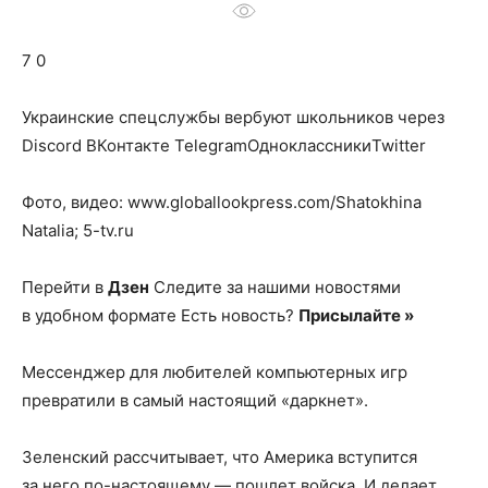
о
7 0
нем
Украинские спецслужбы вербуют школьников через
Discord
ВКонтакте TelegramОдноклассникиTwitter
Фото, видео: www.globallookpress.com/Shatokhina
Natalia; 5-tv.ru
Перейти в
Дзен
Следите за нашими новостями
в удобном формате Есть новость?
Присылайте »
Мессенджер для любителей компьютерных игр
превратили в самый настоящий «даркнет».
Зеленский рассчитывает, что Америка вступится
за него по-настоящему — пошлет войска. И делает