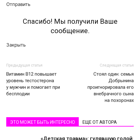
Отправить
Спасибо! Мы получили Ваше
сообщение.
Закрыть
Предыдущая статья
Следующая статья
Витамин В12 повышает
Стоял один: семья
уровень тестостерона
Добрынина
у мужчин и помогает при
проигнорировала его
бесплодии
внебрачного сына
на похоронах
ЭТО МОЖЕТ БЫТЬ ИНТЕРЕСНО
ЕЩЕ ОТ АВТОРА
«Детская травма»: гулявшую голой