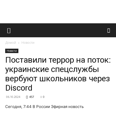
Французский
Домой
Новости
маникюр
Новости
Поставили террор на поток:
украинские спецслужбы
и
вербуют школьников через
Discord
все
06.10.2024
457
0
Сегодня, 7:44 В России Эфирная новость