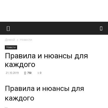
Французский
Домой
Новости
маникюр
Новости
Правила и нюансы для
каждого
и
21.10.2019
750
0
Правила и нюансы для
все
каждого