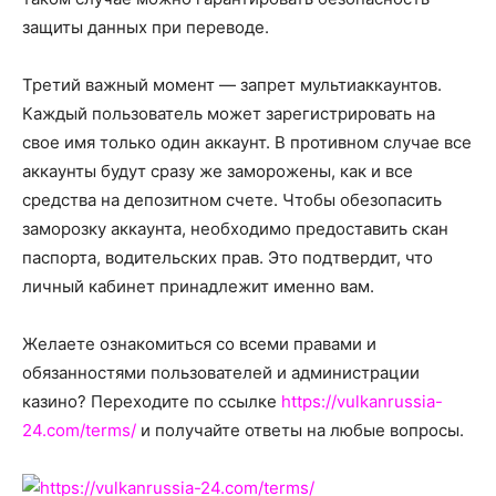
защиты данных при переводе.
Третий важный момент — запрет мультиаккаунтов.
Каждый пользователь может зарегистрировать на
свое имя только один аккаунт. В противном случае все
аккаунты будут сразу же заморожены, как и все
средства на депозитном счете. Чтобы обезопасить
заморозку аккаунта, необходимо предоставить скан
паспорта, водительских прав. Это подтвердит, что
личный кабинет принадлежит именно вам.
Желаете ознакомиться со всеми правами и
обязанностями пользователей и администрации
казино? Переходите по ссылке
https://vulkanrussia-
24.com/terms/
и получайте ответы на любые вопросы.