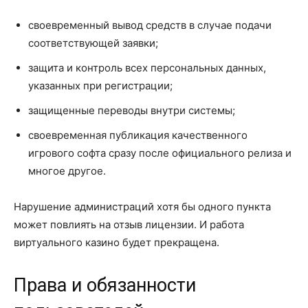
своевременный вывод средств в случае подачи
соответствующей заявки;
защита и контроль всех персональных данных,
указанных при регистрации;
защищенные переводы внутри системы;
своевременная публикация качественного
игрового софта сразу после официального релиза и
многое другое.
Нарушение администраций хотя бы одного пункта
может повлиять на отзыв лицензии. И работа
виртуального казино будет прекращена.
Права и обязанности