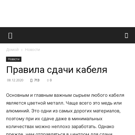
Французский
Домой
Новости
маникюр
Новости
Правила сдачи кабеля
08.12.2020
713
0
и
Основным и главным важным сырьем любого кабеля
является цветной металл.
Чаще всего это медь или
все
алюминий. Это одни из самых дорогих материалов,
поэтому при их сдаче даже в минимальных
количествах можно неплохо заработать. Однако
прежде, чем отправляться в центром для сдачи