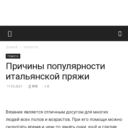
Французский
Домой
Новости
маникюр
Новости
Причины популярности
итальянской пряжи
и
11.05.2021
913
0
все
Вязание является отличным досугом для многих
людей всех полов и возрастов. При его помощи можно
скоротать время и чем-то занять руки, ещё и сделав