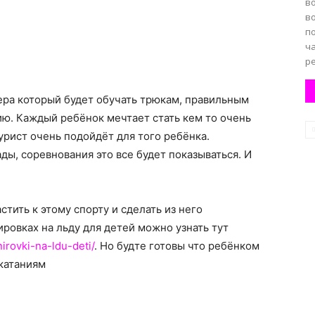
в
в
п
ча
ре
ера который будет обучать трюкам, правильным
ю. Каждый ребёнок мечтает стать кем то очень
рист очень подойдёт для того ребёнка.
ды, соревнования это все будет показываться. И
тить к этому спорту и сделать из него
ровках на льду для детей можно узнать тут
irovki-na-ldu-deti/
. Но будте готовы что ребёнком
катаниям