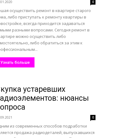
.01.2020
0
ешая осуществить ремонт в квартире старого
ма, либо приступать к ремонту квартиры в
овостройке, всегда приходится задаваться
амыми разными вопросами. Сегодня ремонт в
вартире можно осуществить либо
мостоятельно, либо обратиться за этим к
рофессиональным...
Узнать больше
купка устаревших
адиоэлементов: нюансы
опроса
.09.2021
0
дним из современных способов подработки
вляется продажа радиодеталей, выпускавшихся