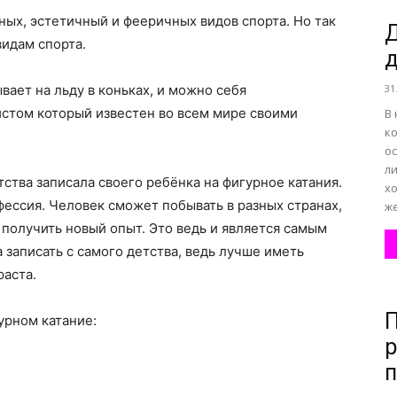
ных, эстетичный и фееричных видов спорта. Но так
Д
идам спорта.
д
все
вает на льду в коньках, и можно себя
31
стом который известен во всем мире своими
В
к
ос
л
о
тства записала своего ребёнка на фигурное катания.
х
фессия. Человек сможет побывать в разных странах,
же
получить новый опыт. Это ведь и является самым
 записать с самого детства, ведь лучше иметь
раста.
нем
П
урном катание:
р