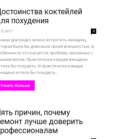
остоинства коктейлей
ля похудения
.12.2017
0
 наши дни редко можно встретить женщину,
оторая была бы довольна своей внешностью, в
обенности это касается, проблем, связанных с
ишним весом. Практически каждая женщина
отела бы похудеть. И практически каждая
нщина хотела бы похудеть...
Узнать больше
ять причин, почему
емонт лучше доверить
профессионалам