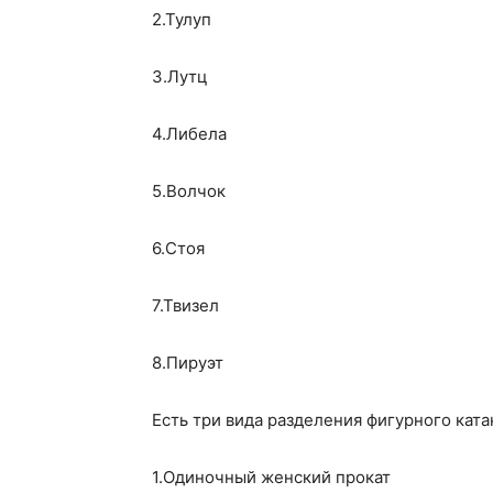
2.Тулуп
3.Лутц
4.Либела
5.Волчок
6.Стоя
7.Твизел
8.Пируэт
Есть три вида разделения фигурного ката
1.Одиночный женский прокат