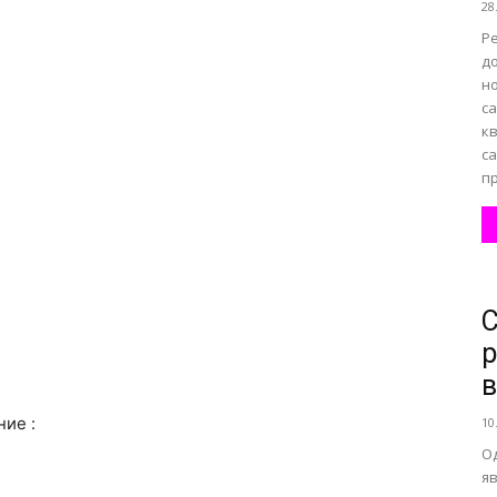
28
Р
до
н
с
к
са
п
С
р
в
ние :
10
О
я