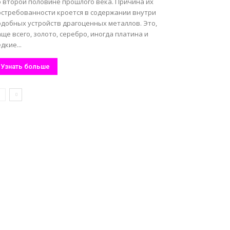
о второй половине прошлого века. Причина их
остребованности кроется в содержании внутри
одобных устройств драгоценных металлов. Это,
ще всего, золото, серебро, иногда платина и
дкие...
Узнать больше