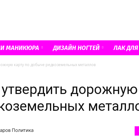
Французский
ИИ МАНИКЮРА
ДИЗАЙН НОГТЕЙ
ЛАК ДЛЯ
рожную карту по добыче редкоземельных металлов
маникюр
 утвердить дорожную
дкоземельных металл
и
таров Политика