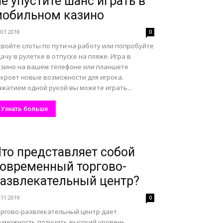
е упустите шанс играть в
обильном казино
.01.2018
0
свойте слоты по пути на работу или попробуйте
ачу в рулетке в отпуске на пляже. Игра в
азино на вашем телефоне или планшете
ткроет новые возможности для игрока.
жатием одной рукой вы можете играть...
Узнать больше
то представляет собой
овременный торгово-
азвлекательный центр?
.11.2019
0
оргово-развлекательный центр дает
озможность получить высокий уровень