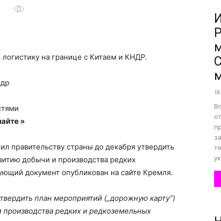
И
Р
все
м
 логистику на границе с Китаем и КНДР.
С
м
ндр
18
о
Во
стями
от
айте »
пр
з
ил правительству страны до декабря утвердить
т
у
витию добычи и производства редких
нем
ующий документ опубликован на сайте Кремля.
твердить план мероприятий („дорожную карту“)
и производства редких и редкоземельных