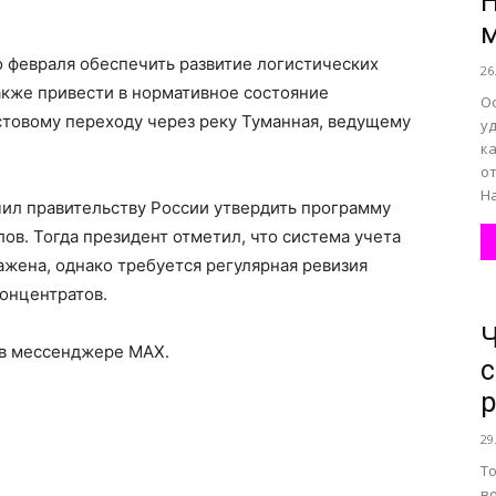
Н
м
до февраля обеспечить развитие логистических
26
также привести в нормативное состояние
О
товому переходу через реку Туманная, ведущему
уд
к
о
На
чил правительству России утвердить программу
ов. Тогда президент отметил, что система учета
ажена, однако требуется регулярная ревизия
концентратов.
Ч
 в мессенджере MAX.
с
р
29
Т
в