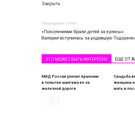
Закрыть
Предыдущая статья
«Поколениями брали детей за кулисы»:
Валерия вступилась за родившую Тодоренк
ЭТО МОЖЕТ БЫТЬ ИНТЕРЕСНО
ЕЩЕ ОТ 
МИД России уличил Армению
Свадьба в
в попытке шантажа из-за
женщина н
железной дороги
мать в пос