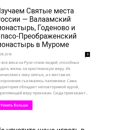
зучаем Святые места
оссии — Валаамский
онастырь, Годеново и
пасо-Преображенский
онастырь в Муроме
.08.2018
0
 все века на Руси чтили людей, способных
дать жизнь за христианскую веру. Их
ичисляли к лику святых, а к местам их
ахоронения съезжались паломники. Сама
ерритория обладает неповторимой аурой,
крепляющей веру прихожан. Сюда приезжают...
Узнать больше