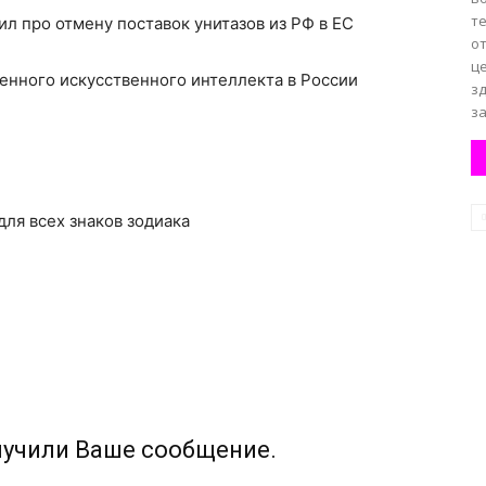
т
ил про отмену поставок унитазов из РФ в ЕС
о
це
ренного искусственного интеллекта в России
з
за
 для всех знаков зодиака
лучили Ваше сообщение.