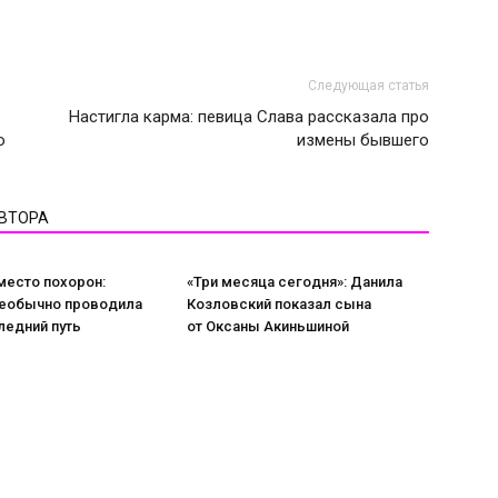
Следующая статья
Настигла карма: певица Слава рассказала про
о
измены бывшего
АВТОРА
место похорон:
«Три месяца сегодня»: Данила
еобычно проводила
Козловский показал сына
ледний путь
от Оксаны Акиньшиной