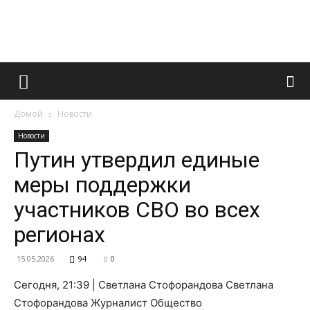
Французский
Домой
Новости
маникюр
Новости
Путин утвердил единые
меры поддержки
и
участников СВО во всех
регионах
все
15.05.2026
94
0
Сегодня, 21:39 | Светлана Стофорандова Светлана
Стофорандова Журналист Общество