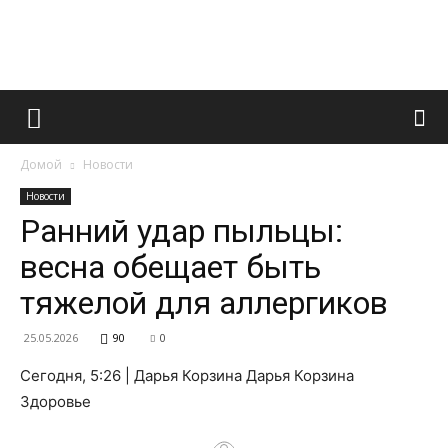
Французский
Домой
Новости
маникюр
Новости
Ранний удар пыльцы:
весна обещает быть
и
тяжелой для аллергиков
25.05.2026
90
0
все
Сегодня, 5:26 | Дарья Корзина Дарья Корзина
Здоровье