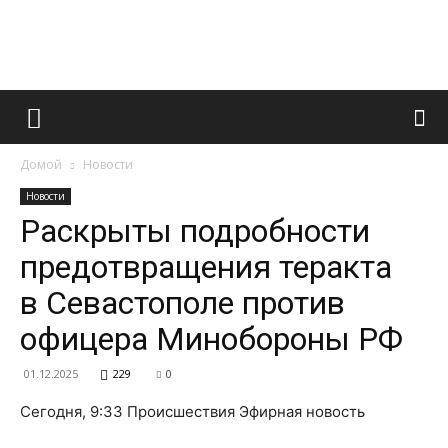
Французский
Домой
Новости
маникюр
Новости
Раскрыты подробности
предотвращения теракта
и
в Севастополе против
офицера Минобороны РФ
все
01.12.2025
229
0
Сегодня, 9:33 Происшествия Эфирная новость