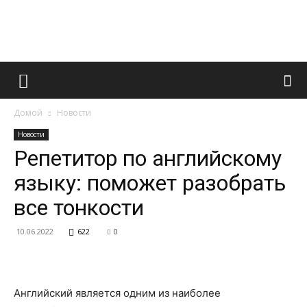
Французский
Домой
Новости
маникюр
Новости
Репетитор по английскому
языку: поможет разобрать
и
все тонкости
10.06.2022
622
0
все
Английский является одним из наиболее