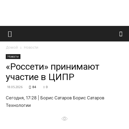
Французский
Домой
Новости
маникюр
Новости
«Россети» принимают
участие в ЦИПР
и
18.05.2026
84
0
Сегодня, 17:28 | Борис Сатаров Борис Сатаров
все
Технологии