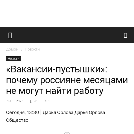
Французский
Домой
Новости
маникюр
Новости
«Вакансии-пустышки»:
почему россияне месяцами
и
не могут найти работу
18.05.2026
90
0
все
Сегодня, 13:30 | Дарья Орлова Дарья Орлова
Общество