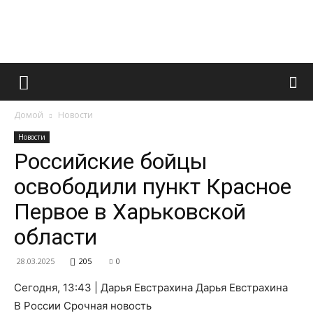
Французский
Домой
Новости
маникюр
Новости
Российские бойцы
освободили пункт Красное
и
Первое в Харьковской
области
все
28.03.2025
205
0
Сегодня, 13:43 | Дарья Евстрахина Дарья Евстрахина
В России Срочная новость