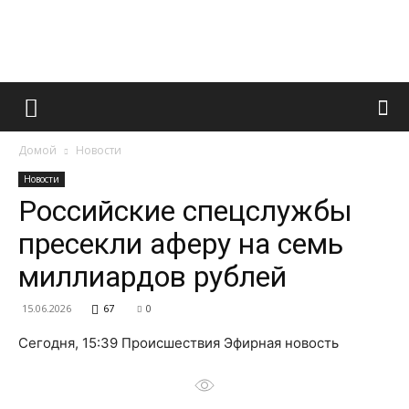
Французский
Домой
Новости
маникюр
Новости
Российские спецслужбы
пресекли аферу на семь
и
миллиардов рублей
15.06.2026
67
0
все
Сегодня, 15:39 Происшествия Эфирная новость