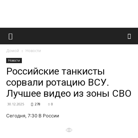
Французский
Домой
Новости
маникюр
Новости
Российские танкисты
сорвали ротацию ВСУ.
и
Лучшее видео из зоны СВО
30.12.2025
278
0
все
Сегодня, 7:30 В России