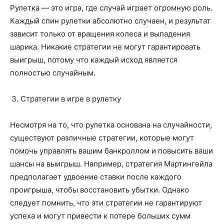
Рулетка — это игра, где случай играет огромную роль.
Каждый спин рулетки абсолютно случаен, и результат
зависит только от вращения колеса и выпадения
шарика. Никакие стратегии не могут гарантировать
выигрыш, потому что каждый исход является
полностью случайным.
Стратегии в игре в рулетку
Несмотря на то, что рулетка основана на случайности,
существуют различные стратегии, которые могут
помочь управлять вашим банкроллом и повысить ваши
шансы на выигрыш. Например, стратегия Мартингейла
предполагает удвоение ставки после каждого
проигрыша, чтобы восстановить убытки. Однако
следует помнить, что эти стратегии не гарантируют
успеха и могут привести к потере больших сумм