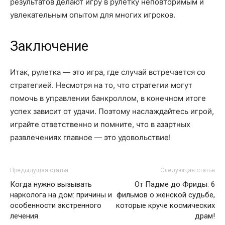
результатов делают игру в рулетку неповторимым и
увлекательным опытом для многих игроков.
Заключение
Итак, рулетка — это игра, где случай встречается со
стратегией. Несмотря на то, что стратегии могут
помочь в управлении банкроллом, в конечном итоге
успех зависит от удачи. Поэтому наслаждайтесь игрой,
играйте ответственно и помните, что в азартных
развлечениях главное — это удовольствие!
Предыдущая статья
Следующая статья
Когда нужно вызывать
От Падме до Фриды: 6
нарколога на дом: причины и
фильмов о женской судьбе,
особенности экстренного
которые круче космических
лечения
драм!