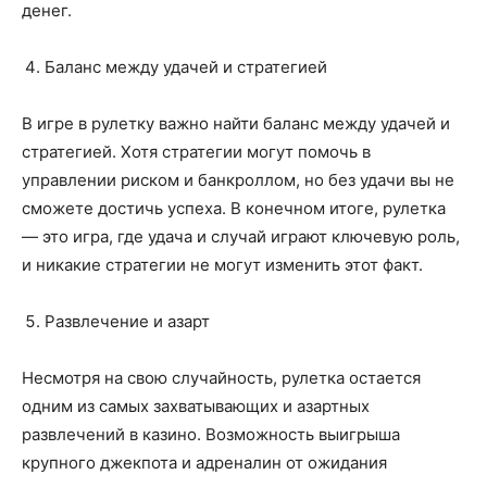
денег.
Баланс между удачей и стратегией
В игре в рулетку важно найти баланс между удачей и
стратегией. Хотя стратегии могут помочь в
управлении риском и банкроллом, но без удачи вы не
сможете достичь успеха. В конечном итоге, рулетка
— это игра, где удача и случай играют ключевую роль,
и никакие стратегии не могут изменить этот факт.
Развлечение и азарт
Несмотря на свою случайность, рулетка остается
одним из самых захватывающих и азартных
развлечений в казино. Возможность выигрыша
крупного джекпота и адреналин от ожидания