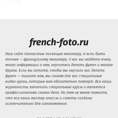
french-foto.ru
Наш сайт полностью посвящен маникюру. А если быть
точнее — французскому маникюру. У нас вы найдете очень
много информации о нем, научитесь делать френч и многое
другое. Если вы хотите, чтобы мы научили вас делать
френч — пишите нам, мы скинем для вас специальные
видео-уроки, которые вам обязательно помогут. Все наши
журналисты закончили специальные курсы и являются
профессионалами своего дела. Но тем не менее помните,
что все наши мастер-классы и советы созданы
исключительно для ознакомления.