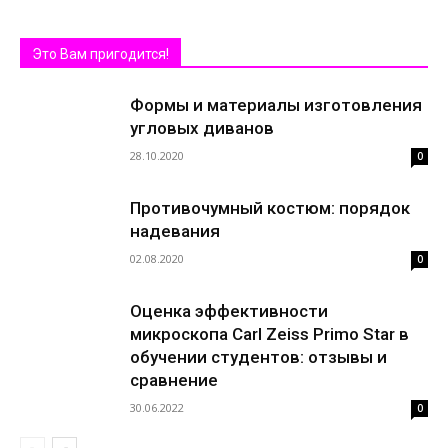
Это Вам пригодится!
Формы и материалы изготовления
угловых диванов
28.10.2020
0
Противочумный костюм: порядок
надевания
02.08.2020
0
Оценка эффективности
микроскопа Carl Zeiss Primo Star в
обучении студентов: отзывы и
сравнение
30.06.2022
0