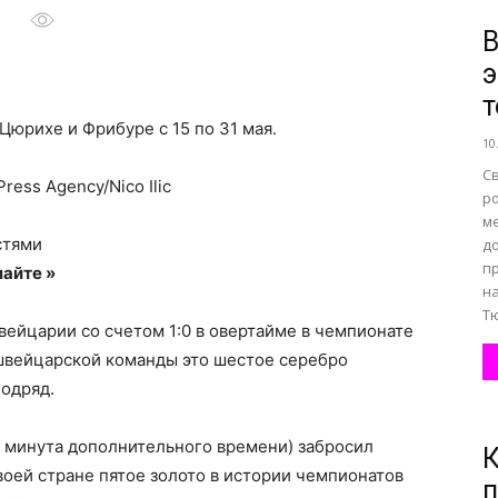
В
э
все
т
Цюрихе и Фрибуре с 15 по 31 мая.
10
С
ress Agency/Nico Ilic
ро
м
о
стями
д
пр
айте »
н
Тю
ейцарии со счетом 1:0 в овертайме в чемпионате
 швейцарской команды это шестое серебро
нем
подряд.
я минута дополнительного времени) забросил
К
оей стране пятое золото в истории чемпионатов