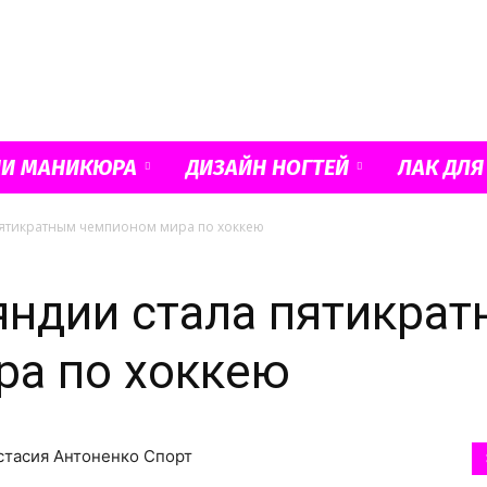
Французский
ИИ МАНИКЮРА
ДИЗАЙН НОГТЕЙ
ЛАК ДЛЯ
ятикратным чемпионом мира по хоккею
маникюр
яндии стала пятикра
ра по хоккею
и
астасия Антоненко Спорт