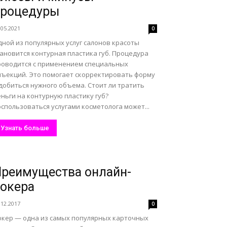
процедуры
.05.2021
0
дной из популярных услуг салонов красоты
ановится контурная пластика губ. Процедура
роводится с применением специальных
нъекций. Это помогает скорректировать форму
добиться нужного объема. Стоит ли тратить
ньги на контурную пластику губ?
спользоваться услугами косметолога может...
Узнать больше
реимущества онлайн-
окера
.12.2017
0
окер — одна из самых популярных карточных