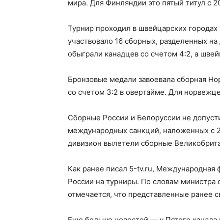
мира. Для Финляндии это пятый титул с 2
Турнир проходил в швейцарских городах 
участвовало 16 сборных, разделенных на
обыграли канадцев со счетом 4:2, а шве
Бронзовые медали завоевала сборная Нор
со счетом 3:2 в овертайме. Для норвежце
Сборные России и Белоруссии не допусти
международных санкций, наложенных с 20
дивизион вылетели сборные Великобрита
Как ранее писал 5-tv.ru, Международная
России на турниры. По словам министра 
отмечается, что представленные ранее 
Еще больше новостей — у Пятого канала