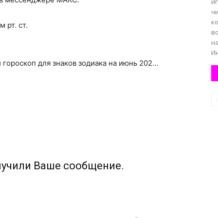
иг
ч
к
 рт. ст.
в
н
Ин
 гороскоп для знаков зодиака на июнь 202…
лучили Ваше сообщение.