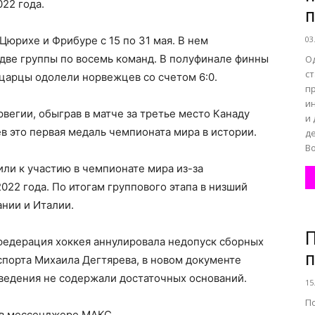
022 года.
Цюрихе и Фрибуре с 15 по 31 мая. В нем
03
 две группы по восемь команд. В полуфинале финны
О
ст
йцарцы одолели норвежцев со счетом 6:0.
п
и
вегии, обыграв в матче за третье место Канаду
и 
в это первая медаль чемпионата мира в истории.
де
Во
ли к участию в чемпионате мира из-за
22 года. По итогам группового этапа в низший
нии и Италии.
П
 федерация хоккея аннулировала недопуск сборных
п
спорта Михаила Дегтярева, в новом документе
сведения не содержали достаточных оснований.
15
П
 в мессенджере МАКС.