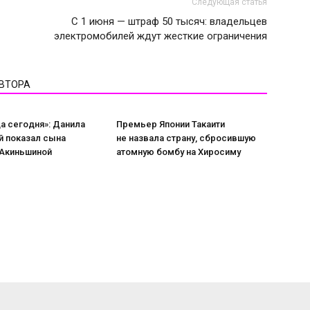
Следующая статья
С 1 июня — штраф 50 тысяч: владельцев
электромобилей ждут жесткие ограничения
АВТОРА
а сегодня»: Данила
Премьер Японии Такаити
й показал сына
не назвала страну, сбросившую
 Акиньшиной
атомную бомбу на Хиросиму