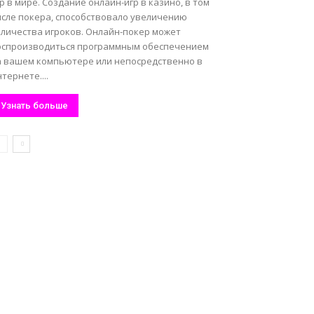
р в мире. Создание онлайн-игр в казино, в том
исле покера, способствовало увеличению
оличества игроков. Онлайн-покер может
оспроизводиться программным обеспечением
а вашем компьютере или непосредственно в
тернете....
Узнать больше