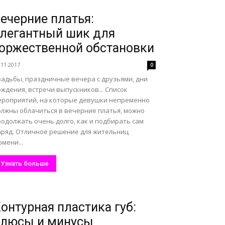
ечерние платья:
легантный шик для
оржественной обстановки
.11.2017
0
вадьбы, праздничные вечера с друзьями, дни
ждения, встречи выпускников... Список
ероприятий, на которые девушки непременно
олжны облачиться в вечерние платья, можно
одолжать очень долго, как и подбирать сам
аряд. Отличное решение для жительниц
мени...
Узнать больше
онтурная пластика губ:
плюсы и минусы