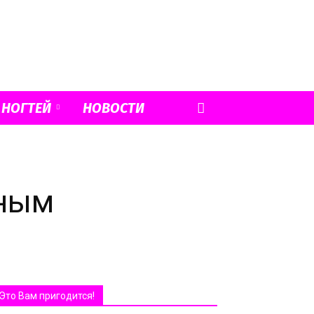
 НОГТЕЙ
НОВОСТИ
тным
Это Вам пригодится!