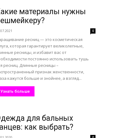
акие материалы нужны
лешмейкеру?
.07.2021
0
аращивание ресниц — это косметическая
луга, которая гарантирует великолепные,
инные ресницы, и избавит вас от
еобходимости постоянно использовать тушь
ля ресниц. Длинные ресницы –
аспространенный признак женственности,
аза кажутся больше и знойнее, а взгляд...
Узнать больше
дежда для бальных
анцев: как выбрать?
.01.2020
0