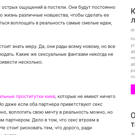
т острых ощущений в постели. Они будут постоянно
К
ю жизнь различные новшества, чтобы сделать ее
все
аться воплощать в реальность самые смелые идеи,
08
Н
ус
ит знать меру. Да, они рады всему новому, но все
дл
людать. Какие же сексуальные фантазии никогда не
н
о
ривести несколько.
д
р
гл
альные проститутки киев
, которые не имеют ничего
нем
 Но даже если оба партнера приветствуют секс
чно, воплотить свою мечту в реальность можно, но
О
м партнером. Дело в том, что секс втроем в
т
е стоит рисковать тем, что дорого, ради
29