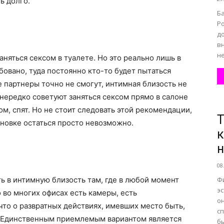
ь долго.
Б
Р
д
вн
не
аняться сексом в туалете. Но это реально лишь в
ебовано, туда постоянно кто-то будет пытаться
е партнеры точно не смогут, интимная близость не
нередко советуют заняться сексом прямо в салоне
м, спят. Но не стоит следовать этой рекомендации,
Т
новке остаться просто невозможно.
к
н
08
ть в интимную близость там, где в любой момент
Ф
э
 во многих офисах есть камеры, есть
о
что о развратных действиях, имевших место быть,
сп
. Единственным приемлемым вариантом является
бы