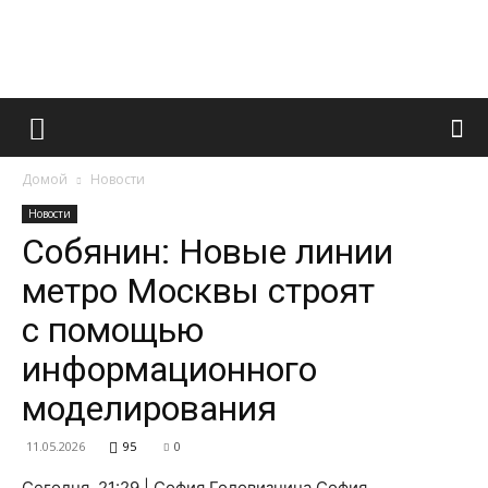
Французский
Домой
Новости
маникюр
Новости
Собянин: Новые линии
метро Москвы строят
и
с помощью
информационного
все
моделирования
11.05.2026
95
0
Сегодня, 21:29 | София Головизнина София