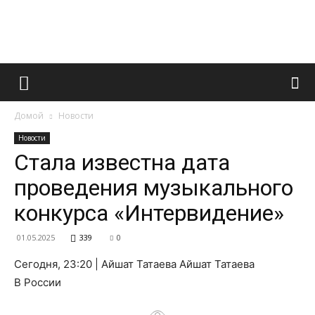
Французский
Домой
Новости
маникюр
Новости
Стала известна дата
проведения музыкального
и
конкурса «Интервидение»
01.05.2025
339
0
все
Сегодня, 23:20 | Айшат Татаева Айшат Татаева
В России