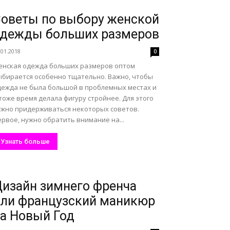
оветы по выбору женской
одежды больших размеров
.01.2018
0
енская одежда больших размеров оптом
ыбирается особенно тщательно. Важно, чтобы
дежда не была большой в проблемных местах и
тоже время делала фигуру стройнее. Для этого
ужно придерживаться некоторых советов.
рвое, нужно обратить внимание на...
Узнать больше
изайн зимнего френча
ли французский маникюр
а Новый Год