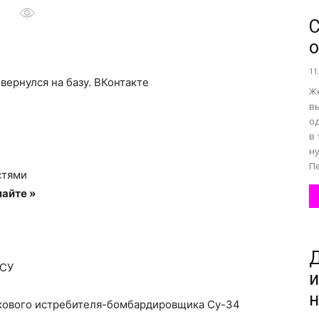
С
все
11
вернулся на базу.
ВКонтакте
Ж
в
о
в 
о
н
Пе
стями
айте »
нем
Д
ВСУ
и
н
кового истребителя-бомбардировщика Су-34