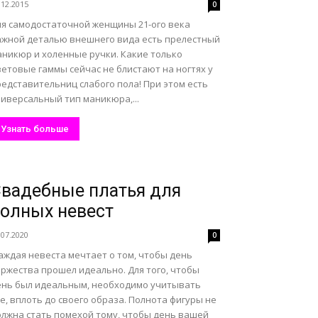
.12.2015
0
ля самодостаточной женщины 21-ого века
ажной деталью внешнего вида есть прелестный
аникюр и холенные ручки. Какие только
етовые гаммы сейчас не блистают на ногтях у
едставительниц слабого пола! При этом есть
иверсальный тип маникюра,...
Узнать больше
вадебные платья для
олных невест
.07.2020
0
аждая невеста мечтает о том, чтобы день
оржества прошел идеально. Для того, чтобы
ень был идеальным, необходимо учитывать
е, вплоть до своего образа. Полнота фигуры не
олжна стать помехой тому, чтобы день вашей