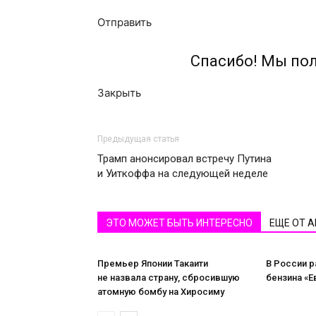
Отправить
Спасибо! Мы по
Закрыть
Предыдущая статья
Трамп анонсировал встречу Путина
и Уиткоффа на следующей неделе
ЭТО МОЖЕТ БЫТЬ ИНТЕРЕСНО
ЕЩЕ ОТ 
Премьер Японии Такаити
В России 
не назвала страну, сбросившую
бензина «Е
атомную бомбу на Хиросиму