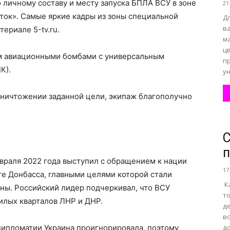
 личному составу и месту запуска БПЛА ВСУ в зоне
21
ток». Самые яркие кадры из зоны специальной
Д
в
ериале 5-tv.ru.
м
цв
ам авиационными бомбами с универсальным
пр
К).
ун
уничтожении заданной цели, экипаж благополучно
С
п
враля 2022 года выступил с обращением к нации
17
те Донбасса, главными целями которой стали
К
ны. Российский лидер подчеркивал, что ВСУ
т
лых кварталов ЛНР и ДНР.
д
вс
дипломатии Украина проигнорировала, поэтому
д