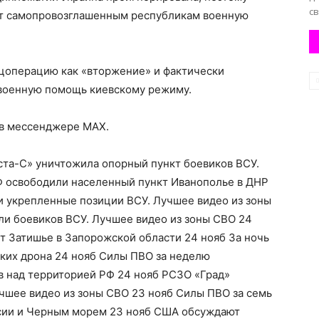
св
нт самопровозглашенным республикам военную
цоперацию как «вторжение» и фактически
 военную помощь киевскому режиму.
 в мессенджере MAX.
ста-С» уничтожила опорный пункт боевиков ВСУ.
Ф освободили населенный пункт Иванополье в ДНР
и укрепленные позиции ВСУ. Лучшее видео из зоны
ли боевиков ВСУ. Лучшее видео из зоны СВО 24
т Затишье в Запорожской области 24 нояб За ночь
ких дрона 24 нояб Силы ПВО за неделю
в над территорией РФ 24 нояб РСЗО «Град»
чшее видео из зоны СВО 23 нояб Силы ПВО за семь
ссии и Черным морем 23 нояб США обсуждают