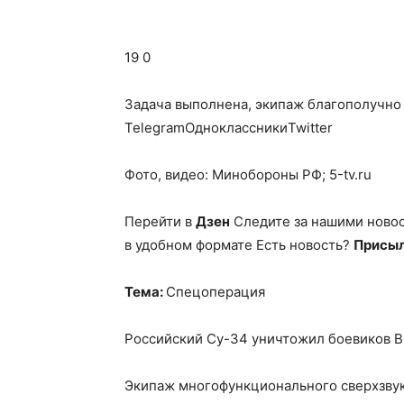
19 0
Задача выполнена, экипаж благополучно 
TelegramОдноклассникиTwitter
Фото, видео: Минобороны РФ; 5-tv.ru
Перейти в
Дзен
Следите за нашими ново
в удобном формате Есть новость?
Присыл
Тема:
Спецоперация
Российский Су-34 уничтожил боевиков 
Экипаж многофункционального сверхзву