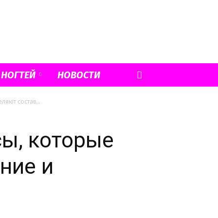
 НОГТЕЙ
НОВОСТИ
яют состав...
сы, которые
ние и