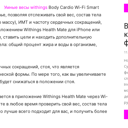
Умные весы withings
Body Cardio Wi-Fi Smart
ье, позволяя отслеживать свой вес, состав тела
все
 массу), ИМТ и частоту сердечных сокращений,
В
ложением Withings Health Mate для iPhone или
к
и, ставить цели и находить дополнительную
ла: общий процент жира и воды в организме,
11
о
Но
С
чных сокращений, стоя, что является
ф
еской формы. По мере того, как вы увеличиваете
с
 будет снижаться в положении стоя.
I
м
нем
тся в приложение Withings Health Mate через Wi-
де
ру
те в любое время проверить свой вес, состав тела
то лучше всего подходит для вас, и получить более