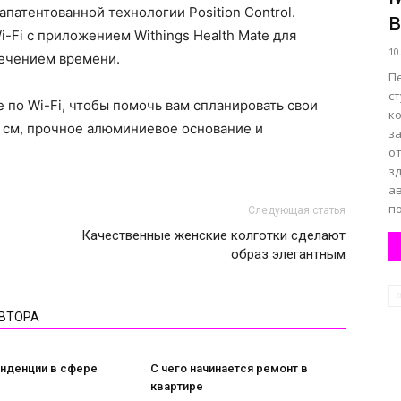
патентованной технологии Position Control.
в
-Fi с приложением Withings Health Mate для
10
течением времени.
П
с
 по Wi-Fi, чтобы помочь вам спланировать свои
к
9 см, прочное алюминиевое основание и
з
о
зд
а
по
Следующая статья
Качественные женские колготки сделают
образ элегантным
АВТОРА
нденции в сфере
С чего начинается ремонт в
квартире