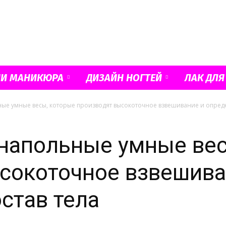
Французский
ИИ МАНИКЮРА
ДИЗАЙН НОГТЕЙ
ЛАК ДЛЯ
ные умные весы, которые производят высокоточное взвешивание и определ
маникюр
: напольные умные ве
сокоточное взвешива
став тела
и