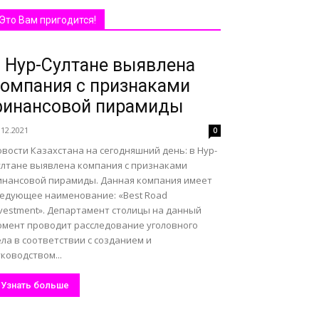
Это Вам пригодится!
 Нур-Султане выявлена
омпания с признаками
финансовой пирамиды
.12.2021
0
вости Казахстана на сегодняшний день: в Нур-
ултане выявлена компания с признаками
инансовой пирамиды. Данная компания имеет
ледующее наименование: «Best Road
nvestment». Департамент столицы на данный
омент проводит расследование уголовного
ла в соответствии с созданием и
ководством...
Узнать больше