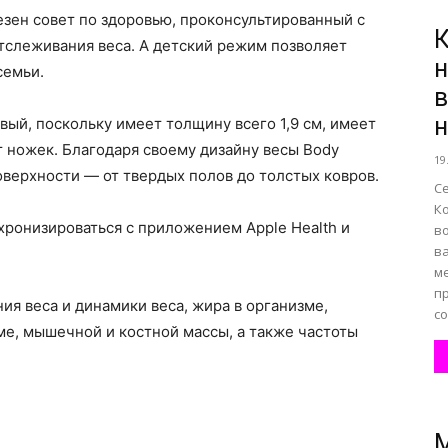
ен совет по здоровью, проконсультированный с
К
тслеживания веса. А детский режим позволяет
н
семьи.
в
н
вый, поскольку имеет толщину всего 1,9 см, имеет
 ножек. Благодаря своему дизайну весы Body
19
оверхности — от твердых полов до толстых ковров.
С
К
нхронизироваться с приложением Apple Health и
в
в
м
п
ия веса и динамики веса, жира в организме,
со
е, мышечной и костной массы, а также частоты