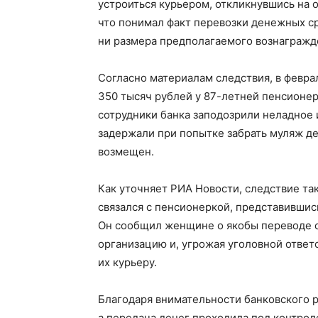
устроиться курьером, откликнувшись на 
что понимал факт перевозки денежных ср
ни размера предполагаемого вознагражд
Согласно материалам следствия, в февра
350 тысяч рублей у 87-летней пенсионе
сотрудники банка заподозрили неладное
задержали при попытке забрать муляж д
возмещен.
Как уточняет РИА Новости, следствие так
связался с пенсионеркой, представившис
Он сообщил женщине о якобы переводе с
организацию и, угрожая уголовной ответ
их курьеру.
Благодаря внимательности банковского 
а передача денег проходила под контрол