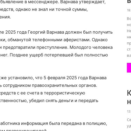
объявление в мессенджере. Варнава утверждает,
едств, однако не знал ни точной суммы,
18
ения.
В
н
Н
ле 2025 года Георгий Варнава должен был получить
ню
рки, обманутой телефонными аферистами. Однако
п
 и предотвратили преступление. Молодого человека
с
енег. Позднее ущерб потерпевшей был полностью
ва
же установило, что 5 февраля 2025 года Варнава
ь сотрудником правоохранительных органов.
К
редств с ее счета в террористическую
н
ственностью, убедил снять деньги и передать
13
Се
работника информация была передана в полицию,
уд
ем правоохранителей.