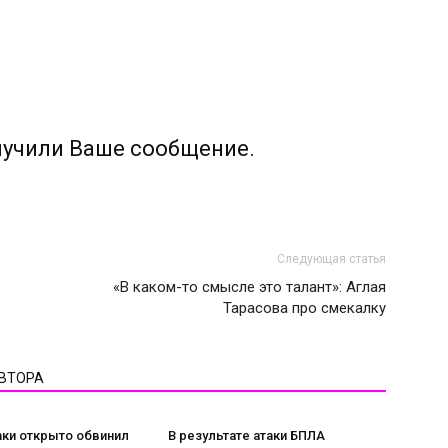
лучили Ваше сообщение.
Следующая статья
«В каком-то смысле это талант»: Аглая
Тарасова про смекалку
АВТОРА
аки открыто обвинил
В результате атаки БПЛА