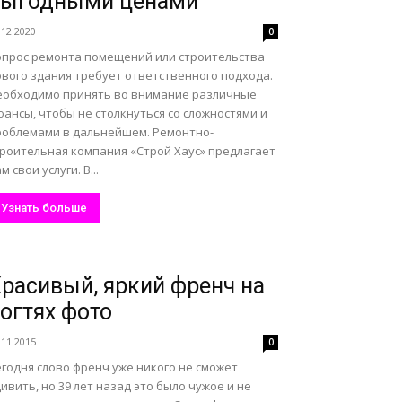
выгодными ценами
.12.2020
0
опрос ремонта помещений или строительства
ового здания требует ответственного подхода.
еобходимо принять во внимание различные
ансы, чтобы не столкнуться со сложностями и
роблемами в дальнейшем. Ремонтно-
троительная компания «Строй Хаус» предлагает
м свои услуги. В...
Узнать больше
расивый, яркий френч на
огтях фото
.11.2015
0
годня слово френч уже никого не сможет
ивить, но 39 лет назад это было чужое и не