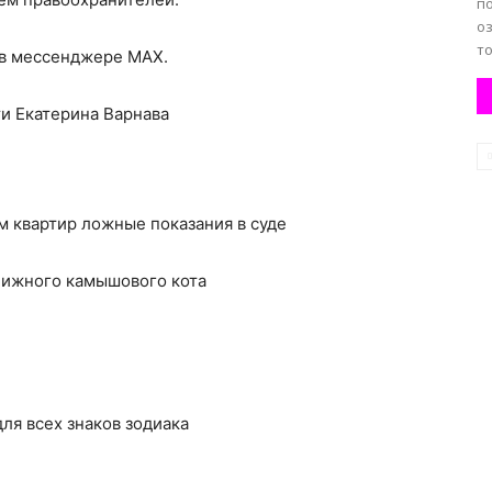
по
о
то
 в мессенджере MAX.
и Екатерина Варнава
 квартир ложные показания в суде
нижного камышового кота
 для всех знаков зодиака