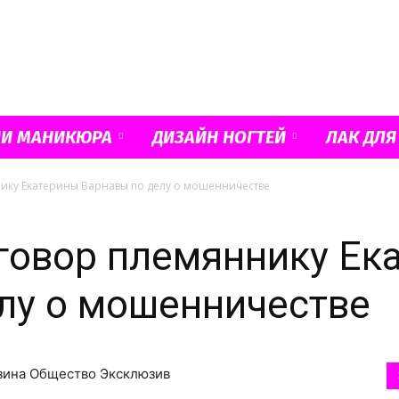
Французский
ИИ МАНИКЮРА
ДИЗАЙН НОГТЕЙ
ЛАК ДЛЯ
ику Екатерины Варнавы по делу о мошенничестве
маникюр
говор племяннику Ек
лу о мошенничестве
и
орзина Общество Эксклюзив