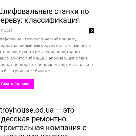
лифовальные станки по
ереву: классификация
.11.2021
0
лифование - технологический процесс,
редназначенный для обработки того или иного
териала, будь то металл, дерево, гранит,
текло или что либо еще. Например, шлифовка
ерева проводится очень много лет, изначально
а была ручная, сейчас же...
Узнать больше
troyhouse.od.ua — это
десская ремонтно-
троительная компания с