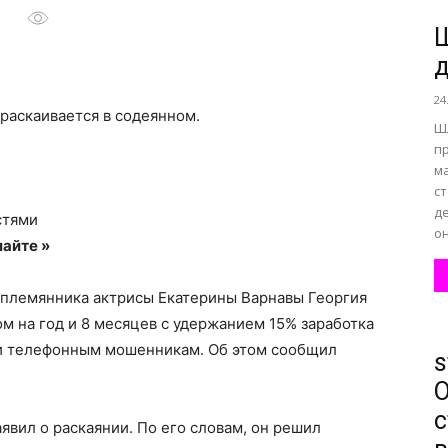
Ш
д
все
24
 раскаивается в содеянном.
Ш
п
ма
с
о
д
стями
он
айте »
племянника актрисы Екатерины Варнавы Георгия
м на год и 8 месяцев с удержанием 15% заработка
нем
вии телефонным мошенникам. Об этом сообщил
s
О
с
явил о раскаянии. По его словам, он решил