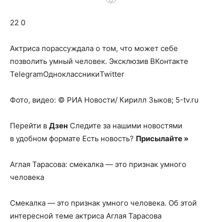
о
22 0
нем
Актриса порассуждала о том, что может себе
позволить умный человек.
Эксклюзив ВКонтакте
TelegramОдноклассникиTwitter
Фото, видео: © РИА Новости/ Кирилл Зыков; 5-tv.ru
Перейти в
Дзен
Следите за нашими новостями
в удобном формате Есть новость?
Присылайте »
Аглая Тарасова: смекалка — это признак умного
человека
Смекалка — это признак умного человека. Об этой
интересной теме актриса Аглая Тарасова