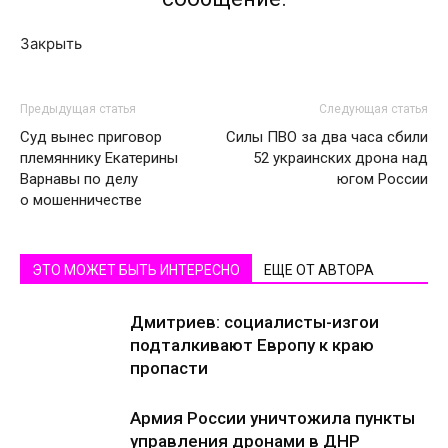
Закрыть
Предыдущая статья
Следующая статья
Суд вынес приговор
Силы ПВО за два часа сбили
племяннику Екатерины
52 украинских дрона над
Варнавы по делу
югом России
о мошенничестве
ЭТО МОЖЕТ БЫТЬ ИНТЕРЕСНО
ЕЩЕ ОТ АВТОРА
Дмитриев: социалисты-изгои
подталкивают Европу к краю
пропасти
Армия России уничтожила пункты
управления дронами в ДНР