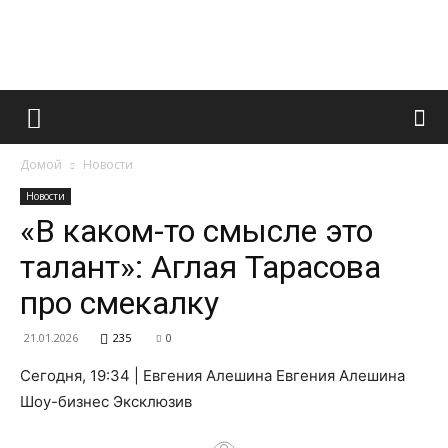
Французский
Домой
Новости
маникюр
Новости
«В каком-то смысле это
талант»: Аглая Тарасова
и
про смекалку
21.01.2026
235
0
все
Сегодня, 19:34 | Евгения Алешина Евгения Алешина
Шоу-бизнес Эксклюзив