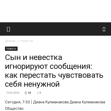
Французский
Домой
Новости
маникюр
Новости
Сын и невестка
игнорируют сообщения:
и
как перестать чувствовать
себя ненужной
все
15.06.2026
64
0
Сегодня, 7:30 | Диана Кулманакова Диана Кулманакова
Общество