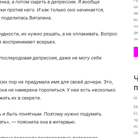
П
енка, а потом сидеть в депрессии. Я вообще
ш
ки против него. И как только оно начинается,
я
— поделилась Виталина.
во
н
д
удности, их нужно решать, а не оплакивать. Вопрос
эн
е воспринимает всерьез.
 послеродовая депрессия, даже не могу себе
Ч
 сих пор не придумала имя для своей дочери. Это,
п
она не намерена торопиться. У нее есть несколько
жать их в секрете.
08
М
Е
ь и быть понятным. Поэтому нужно подумать.
ч
ать»,
— пояснила она в интервью.
ис
с
 Катина пережила послеродовую депрессию.