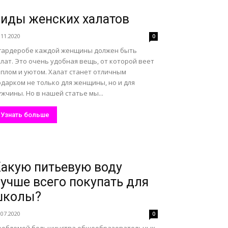
иды женских халатов
.11.2020
0
 гардеробе каждой женщины должен быть
лат. Это очень удобная вещь, от которой веет
еплом и уютом. Халат станет отличным
дарком не только для женщины, но и для
жчины. Но в нашей статье мы...
Узнать больше
акую питьевую воду
учше всего покупать для
школы?
.07.2020
0