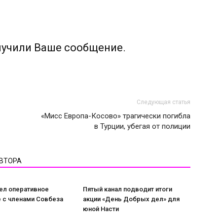
лучили Ваше сообщение.
Следующая статья
«Мисс Европа-Косово» трагически погибла
в Турции, убегая от полиции
АВТОРА
ел оперативное
Пятый канал подводит итоги
 с членами Совбеза
акции «День Добрых дел» для
юной Насти