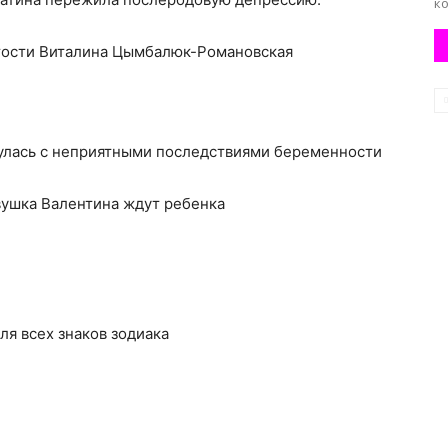
ко
тости Виталина Цымбалюк-Романовская
улась с неприятными последствиями беременности
вушка Валентина ждут ребенка
для всех знаков зодиака