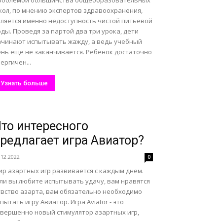
роблемой большинства общеобразовательных
кол, по мнению экспертов здравоохранения,
вляется именно недоступность чистой питьевой
ды. Проведя за партой два три урока, дети
ачинают испытывать жажду, а ведь учебный
ень еще не заканчивается. Ребенок достаточно
ергичен...
Узнать больше
то интересного
редлагает игра Авиатор?
.12.2022
0
ир азартных игр развивается с каждым днем.
сли вы любите испытывать удачу, вам нравятся
увство азарта, вам обязательно необходимо
пытать игру Авиатор. Игра Aviator - это
овершенно новый стимулятор азартных игр,