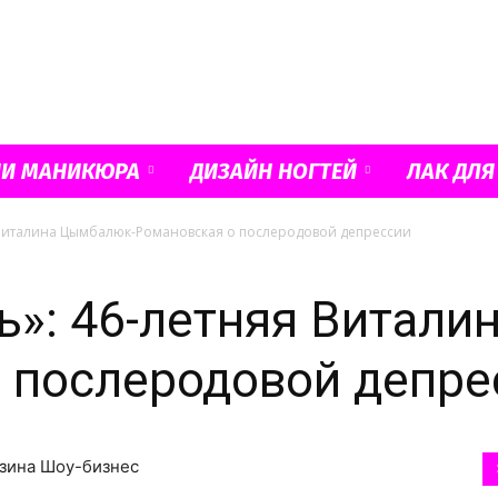
Французский
ИИ МАНИКЮРА
ДИЗАЙН НОГТЕЙ
ЛАК ДЛЯ
я Виталина Цымбалюк-Романовская о послеродовой депрессии
маникюр
ть»: 46-летняя Витал
 послеродовой депре
и
рзина Шоу-бизнес