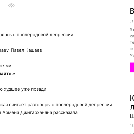
В
01
все
В
алась о послеродовой депрессии
ха
т
по
haev, Павел Кашаев
му
о
стями
айте »
о худшее уже позади.
К
нем
ая считает разговоры о послеродовой депрессии
л
а Армена Джигарханяна рассказала
16