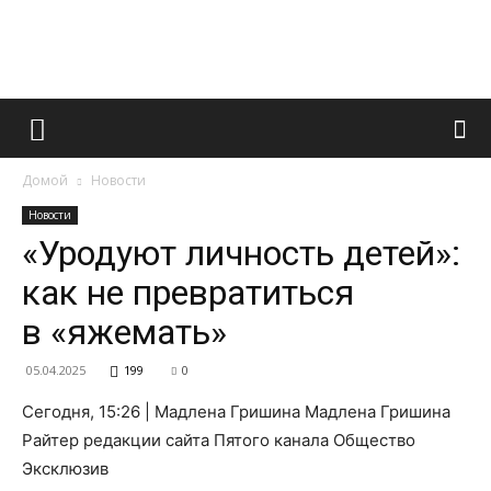
Французский
Домой
Новости
маникюр
Новости
«Уродуют личность детей»:
как не превратиться
и
в «яжемать»
05.04.2025
199
0
все
Сегодня, 15:26 | Мадлена Гришина Мадлена Гришина
Райтер редакции сайта Пятого канала Общество
Эксклюзив